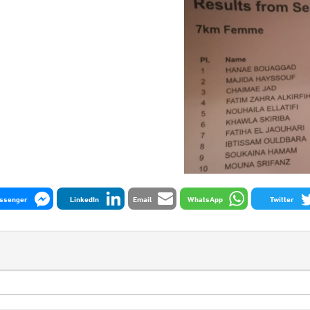
ssenger
LinkedIn
Email
WhatsApp
Twitter