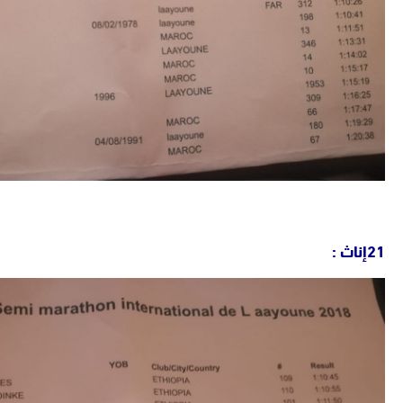
21إناث :