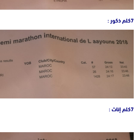
7كلم ذكور :
7كلم إناث :