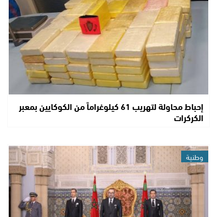
إحباط محاولة لتهريب 61 كيلوغراماً من الكوكايين بمعبر
الكركرات
وطنية