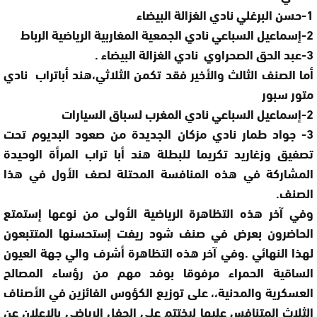
1-حسن البرغلي نادي الغزالة البيضاء
2-إسماعيل السباعي نادي الجمعية المغاربية الرياضية الرباط
3-عبد الحق الصحراوي نادي الغزالة البيضاء .
أما الصنف الثالث والأخير فقد تكمن الثلاثي،هند أباتراب نادي
متور سبور
2-إسماعيل السباعي نادي المغرب لسباق السيارات
3- جواد طمار نادي مزكان الجديدة من صعود البديوم تحت
تصفيق وزغاريد تكريما للبطلة هند أبا تراب المرأة الوحيدة
المشاركة في هذه المنافسة المحتلة لصف الأول في هذا
الصنف.
وفي آخر هذه التظاهرة الرياضية الأولى من نوعها إستمتع
الحاضرون بعرض في صنف شود ريفت إستحسنها المتتبعون
لهذا النهائي .وفي آخر هذه التظاهرة أشرف والي جهة العيون
الساقية الحمراء مرفوقا بوفد مهم من رؤساء المصالح
العسكرية والمدنية،، على توزيع الكؤوس الفائزين في الأصناف
الثلاث المتنافس عليها ليختتم على الحفل الرياضي بالإعلان عن