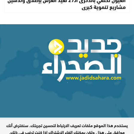
مشاريع تنموية كبرى
يستخدم هذا الموقع ملفات تعريف الارتباط لتحسين تجربتك. سنفترض أنك
المدير المسؤول : اشكيريد مصطفى /
جميع الحقوق محفوظة © 2026
موافق على هذا ، ولكن يمكنك إلغاء الاشتراك إذا كنت ترغب في ذلك.