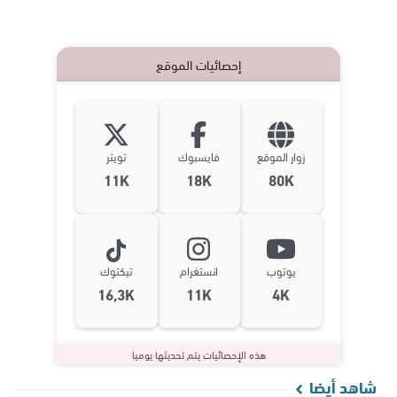
إحصائيات الموقع
زوار الموقع
فايسبوك
تويتر
11K
18K
80K
يوتوب
انستغرام
تيكتوك
16,3K
11K
4K
هذه الإحصائيات يتم تحديثها يوميا
شاهد أيضا