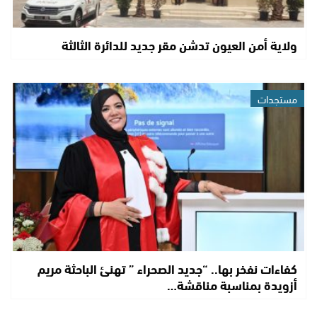
ولاية أمن العيون تدشن مقر جديد للدائرة الثالثة
مستجدات
كفاءات نفخر بها.. “جديد الصحراء ” تهنئ الباحثة مريم
أزويدة بمناسبة مناقشة…