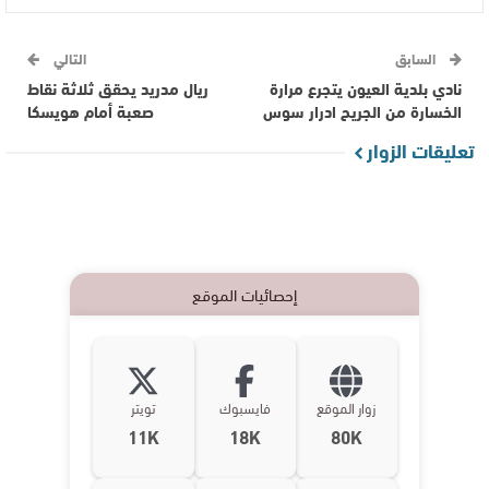
السابق
التالي
نادي بلدية العيون يتجرع مرارة
ريال مدريد يحقق ثلاثة نقاط
الخسارة من الجريح ادرار سوس
صعبة أمام هويسكا
تعليقات الزوار
إحصائيات الموقع
زوار الموقع
فايسبوك
تويتر
11K
18K
80K