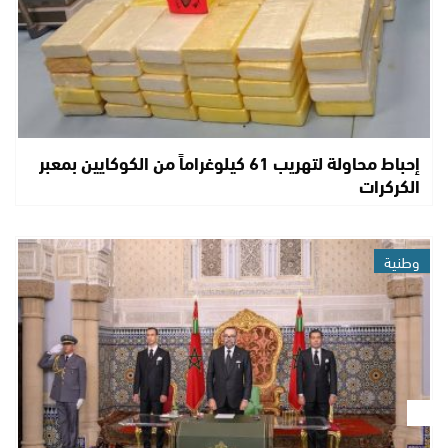
إحباط محاولة لتهريب 61 كيلوغراماً من الكوكايين بمعبر
الكركرات
وطنية