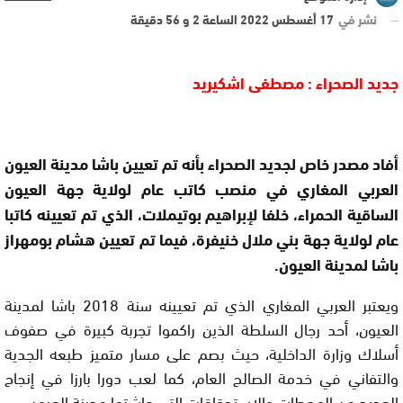
نشر في
17 أغسطس 2022 الساعة 2 و 56 دقيقة
جديد الصحراء : مصطفى اشكيريد
أفاد مصدر خاص لجديد الصحراء بأنه تم تعيين باشا مدينة العيون
العربي المغاري في منصب كاتب عام لولاية جهة العيون
الساقية الحمراء، خلفا لإبراهيم بوتيملات، الذي تم تعيينه كاتبا
عام لولاية جهة بني ملال خنيفرة، فيما تم تعيين هشام بومهراز
باشا لمدينة العيون.
ويعتبر العربي المغاري الذي تم تعيينه سنة 2018 باشا لمدينة
العيون، أحد رجال السلطة الذين راكموا تجربة كبيرة في صفوف
أسلاك وزارة الداخلية، حيث بصم على مسار متميز طبعه الجدية
والتفاني في خدمة الصالح العام، كما لعب دورا بارزا في إنجاح
العديد من المحطات والاستحقاقات التي عاشتها مدينة العيون.