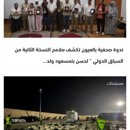
ندوة صحفية بالعيون تكشف ملامح النسخة الثانية من
السباق الدولي ” لحسن بنمسعود ولد…
مستجدات