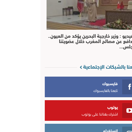
يديو : وزير خارجية البحرين يؤكد من العيون..
افع عن مصالح المغرب خلال عضويتنا
جلس…
عنا بالشبكات الإجتماعية
فايسبوك
تابعنا بالفايسبوك
يوتوب
اشترك بقناتنا على يوتوب
انستغرام