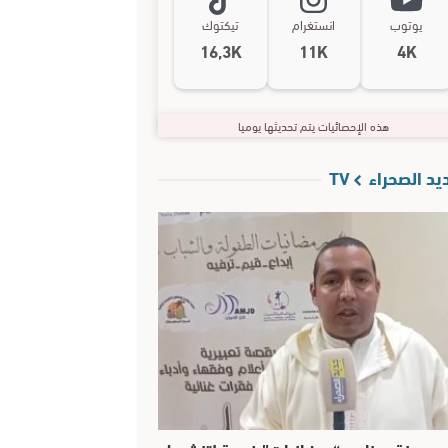
يوتوب
انستغرام
تيكتوك
16,3K
11K
4K
هذه الإحصائيات يتم تحديثها يوميا
د الصحراء TV