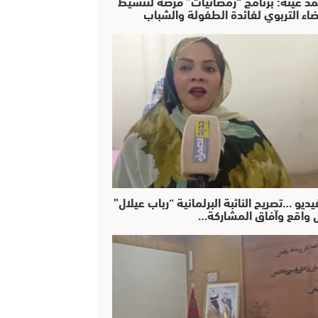
د عينة: برنامج “رمضانيات” فرصة لتنشيط
ضاء التربوي لفائدة الطفولة والشباب
يديو …تصريح النائبة البرلمانية “رباب عيلال”
 واقع وآفاق المشاركة…