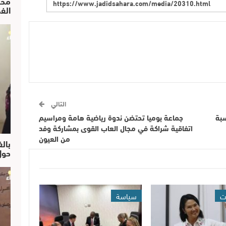
محم
الف
التالي
سبة
جماعة بوميا تحتضن ندوة رياضية هامة ومراسيم
اتفاقية شراكة في مجال العاب القوى بمشاركة وفد
من العيون
بالف
حول
ت
سياسة