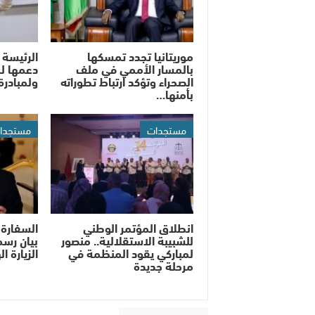
موريتانيا تجدد تمسكها
الرئيسة 
بالمسار الأممي في ملف
دعمها لم
الصحراء وتؤكد ارتباط تطوراته
ولمبادرة
بأمنها…
مستجدات
مستجدا
انطلاق المؤتمر الوطني
السفارة 
للشبيبة الاستقلالية.. منصور
بيان رسم
لمباركي يقود المنظمة في
الزيارة ا
مرحلة جديدة