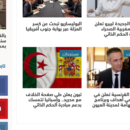
الجديدة لبيرو تعلن
البوليساريو تبحث عن كسر
غربية الصحراء
العزلة عبر بوابة جنوب أفريقيا
 الحكم الذاتي
بالف
سند
بم
ت
مستجدات
تاب
الفرنسية تعلن في
تبون يعلن طي صفحة الخلاف
ي أهداف وبرنامج
مع مدريد.. وإسبانيا تتمسك
لهامة لمدينة العيون
بدعم مبادرة الحكم الذاتي