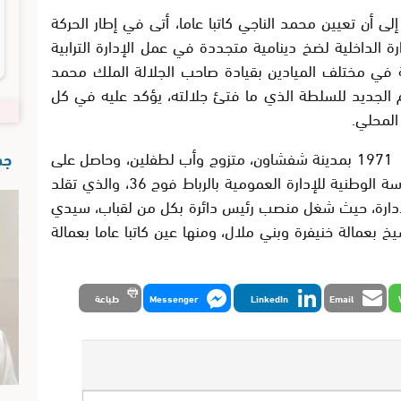
لى أن تعيين محمد الناجي كاتبا عاما، أتى في إطار الحركة
ارة الداخلية لضخ دينامية متجددة في عمل الإدارة الترابية
ة في مختلف الميادين بقيادة صاحب الجلالة الملك محمد
 الجديد للسلطة الذي ما فتئ جلالته، يؤكد عليه في كل
 المحلي.
يذكر أن السيد محمد الناجي من مواليد سنة 1971 بمدينة شفشاون، متزوج وأب لطفلين، وحاصل على
جدي
شهادة الدكتوراة في الجيولوجيا، خريج المدرسة الوطنية للإدارة العمومية بالرباط فوج 36، والذي تقلد
لإدارة، حيث شغل منصب رئيس دائرة بكل من لقباب، سيدي
خ بعمالة خنيفرة وبني ملال، ومنها عين كاتبا عاما بعمالة
Email
LinkedIn
Messenger
طباعة