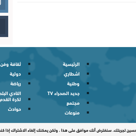
الرئيسية
ثقافة وفن
اشطاري
دولية
وطنية
رياضة
جديد الصحراء TV
النادي الب
لكرة القدم
مجتمع
حوادث
منوعات
 2026
حسين تجربتك. سنفترض أنك موافق على هذا ، ولكن يمكنك إلغاء الاشتراك إذا ك