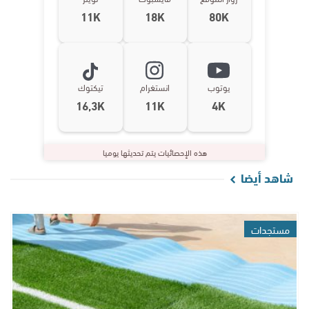
11K
18K
80K
يوتوب
انستغرام
تيكتوك
16,3K
11K
4K
هذه الإحصائيات يتم تحديثها يوميا
شاهد أيضا
مستجدات