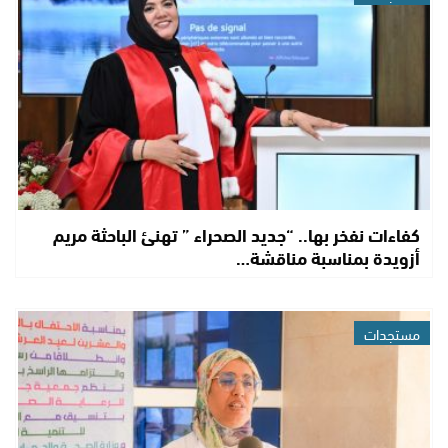
كفاءات نفخر بها.. “جديد الصحراء ” تهنئ الباحثة مريم
أزويدة بمناسبة مناقشة…
مستجدات