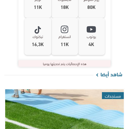
11K
18K
80K
يوتوب
انستغرام
تيكتوك
16,3K
11K
4K
هذه الإحصائيات يتم تحديثها يوميا
شاهد أيضا
مستجدات