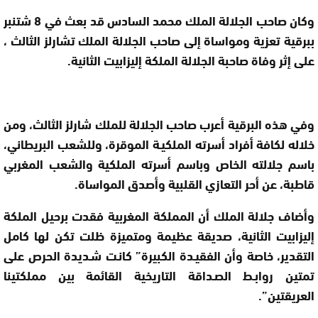
وكان صاحب الجلالة الملك محمد السادس قد بعث في 8 شتنبر
ببرقية تعزية ومواساة إلى صاحب الجلالة الملك تشارلز الثالث ،
على إثر وفاة صاحبة الجلالة الملكة إليزابيت الثانية.
وفي هذه البرقية أعرب صاحب الجلالة للملك شارلز الثالث، ومن
خلاله لكافة أفراد أسرته الملكيـة الموقرة، وللشعب البريطاني،
باسم جلالته الخاص وباسم أسرته الملكية والشعب المغربي
قاطبة، عن أحر التعازي القلبية وأصدق المواساة.
وأضاف جلالة الملك أن المملكة المغربية فقدت برحيل الملكة
إليزابيت الثانية، صديقة عظيمة ومتميزة ظلت تكن لها كامل
التقدير، خاصة وأن الفقيـدة الكبيرة” كانـت شـديدة الحرص على
تمتين روابـط الصـداقة التاريخية القائمة بين مملكتينا
العريقتين”.