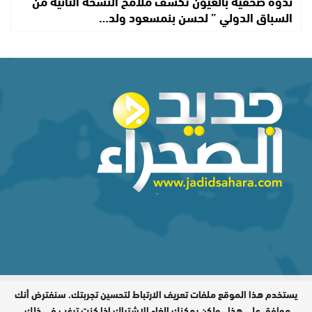
ندوة صحفية بالعيون تكشف ملامح النسخة الثانية من
السباق الدولي ” لحسن بنمسعود ولد…
يستخدم هذا الموقع ملفات تعريف الارتباط لتحسين تجربتك. سنفترض أنك
المدير المسؤول : اشكيريد مصطفى /
جميع الحقوق محفوظة © 2026
موافق على هذا ، ولكن يمكنك إلغاء الاشتراك إذا كنت ترغب في ذلك.