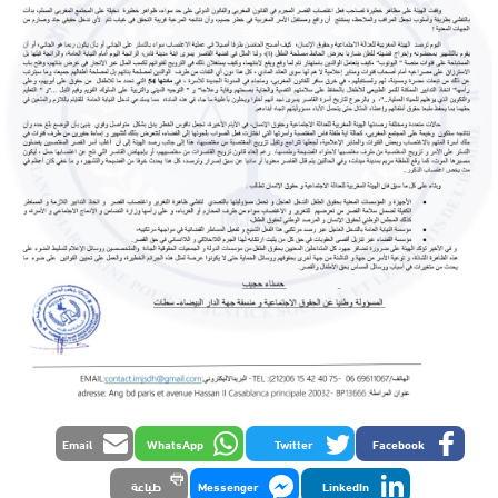
Email
WhatsApp
Twitter
Facebook
LinkedIn
Messenger
طباعة