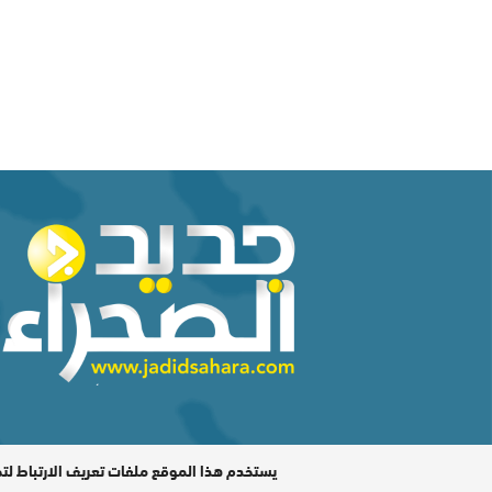
المدير المسؤول : اشكيريد مصطفى / جميع الحقوق محفوظة ©
يستخدم هذا الموقع ملفات تعريف الارتباط لت