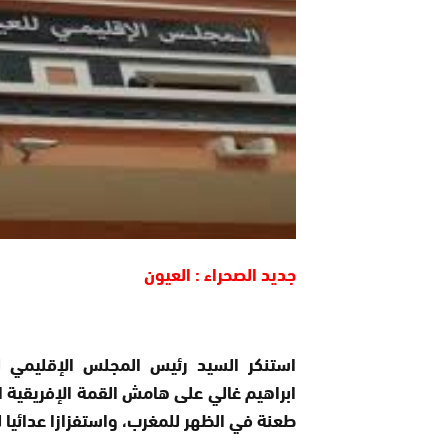
جديد الصحراء : العيون
استنكر السيد رئيس المجلس الإقليمي لل
ابراهيم غالي على هامش القمة الإفريقية ال
طعنة في الظهر للمغرب، واستفزازا عدائيا