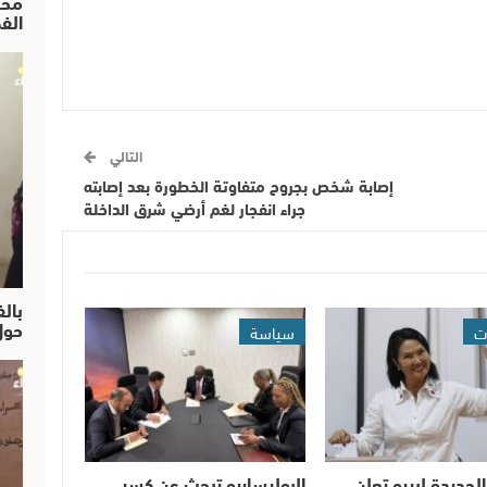
محم
الف
التالي
إصابة شخص بجروح متفاوتة الخطورة بعد إصابته
جراء انفجار لغم أرضي شرق الداخلة
بالف
حول
ت
سياسة
الجديدة لبيرو تعلن
البوليساريو تبحث عن كسر