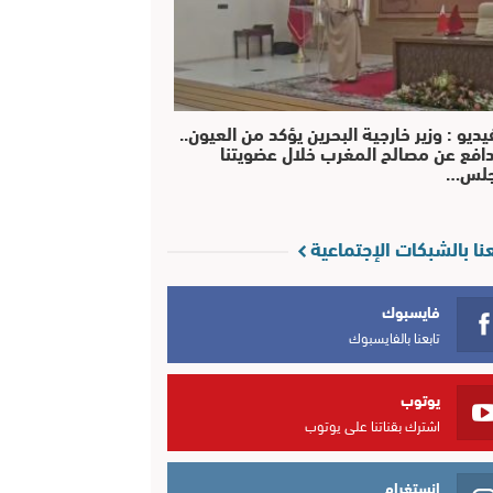
يديو : وزير خارجية البحرين يؤكد من العيون..
افع عن مصالح المغرب خلال عضويتنا
جلس…
عنا بالشبكات الإجتماعية
فايسبوك
تابعنا بالفايسبوك
يوتوب
اشترك بقناتنا على يوتوب
انستغرام