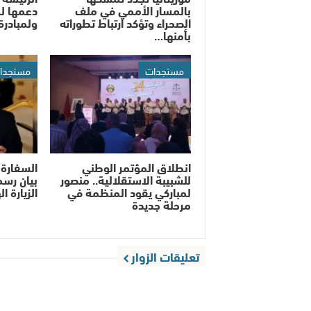
بالمسار الأممي في ملف
دعمها لم
الصحراء وتؤكد ارتباط تطوراته
ولمبادرة
بأمنها…
مستجدات
مستجدا
انطلاق المؤتمر الوطني
السفارة 
للشبيبة الاستقلالية.. منصور
بيان رسم
لمباركي يقود المنظمة في
الزيارة ا
مرحلة جديدة
تعليقات الزوار