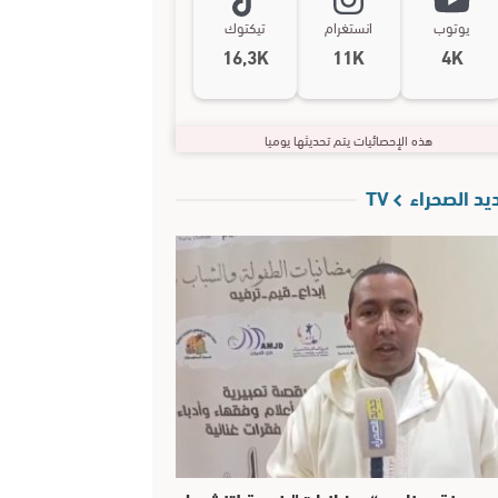
يوتوب
انستغرام
تيكتوك
16,3K
11K
4K
هذه الإحصائيات يتم تحديثها يوميا
د الصحراء TV