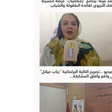
د عينة: برنامج “رمضانيات” فرصة لتنشيط
ضاء التربوي لفائدة الطفولة والشباب
يديو …تصريح النائبة البرلمانية “رباب عيلال”
 واقع وآفاق المشاركة…