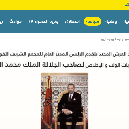
ية
وطنية
سياسة
اشطاري
جديد الصحراء TV
حوادث
ري
 لزعيم البوليساريو