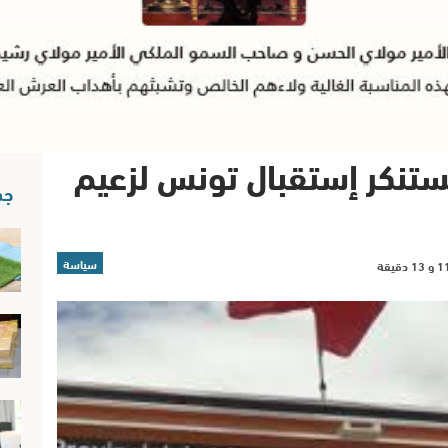
ستنكر إستقبال تونس لزعيم
جد
سياسة