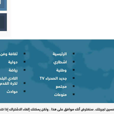
الرئيسية
ثقافة وفن
اشطاري
دولية
وطنية
رياضة
جديد الصحراء TV
النادي الب
لكرة القدم
مجتمع
حوادث
منوعات
 2026
حسين تجربتك. سنفترض أنك موافق على هذا ، ولكن يمكنك إلغاء الاشتراك إذا ك