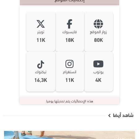
زوار الموقع
فايسبوك
تويتر
11K
18K
80K
يوتوب
انستغرام
تيكتوك
16,3K
11K
4K
هذه الإحصائيات يتم تحديثها يوميا
شاهد أيضا
مستجدات