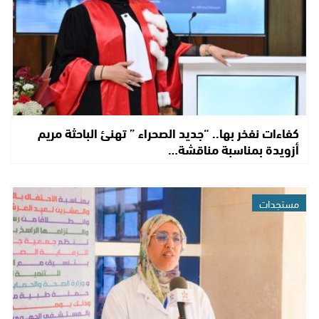
كفاءات نفخر بها.. “جديد الصحراء ” تهنئ الباحثة مريم
أزويدة بمناسبة مناقشة…
مستجدات