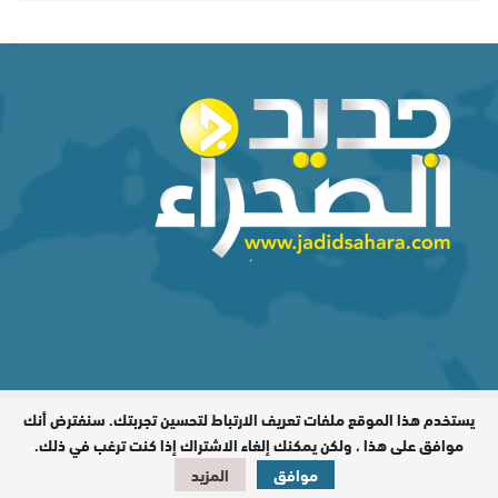
يستخدم هذا الموقع ملفات تعريف الارتباط لتحسين تجربتك. سنفترض أنك
المدير المسؤول : اشكيريد مصطفى /
جميع الحقوق محفوظة © 2026
موافق على هذا ، ولكن يمكنك إلغاء الاشتراك إذا كنت ترغب في ذلك.
موافق
المزيد
تصميم وبرمجة