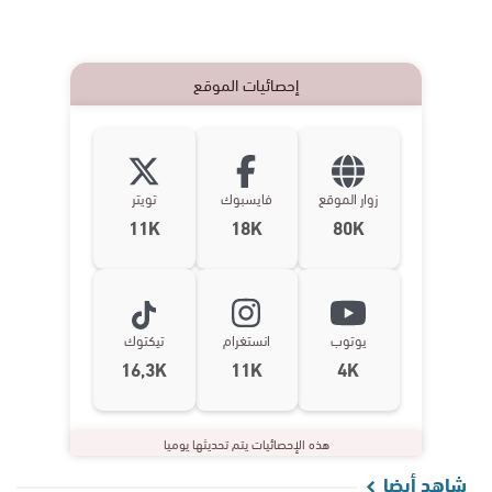
إحصائيات الموقع
زوار الموقع
فايسبوك
تويتر
11K
18K
80K
يوتوب
انستغرام
تيكتوك
16,3K
11K
4K
هذه الإحصائيات يتم تحديثها يوميا
شاهد أيضا