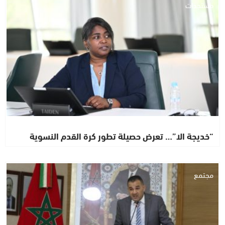
مستجدات
“خديجة الا”… تعرض حصيلة تطور كرة القدم النسوية
مجتمع