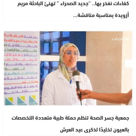
كفاءات نفخر بها.. “جديد الصحراء ” تهنئ الباحثة مريم
أزويدة بمناسبة مناقشة…
مستجدات
جمعية جسر الصحة تنظم حملة طبية متعددة التخصصات
بالعيون تخليدًا لذكرى عيد العرش