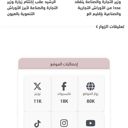
وزير التجارة والصناعة يتفقد
الرشيد عقب إختتام زيارة وزير
عددا من الأوراش التجارية
التجارة والصناعة لأبرز الأوراش
والصناعية بإقليم الع
التنموية بالعيون
تعليقات الزوار
إحصائيات الموقع
زوار الموقع
فايسبوك
تويتر
11K
18K
80K