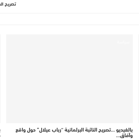
تصريح ال
سياسة
بالفيديو …تصريح النائبة البرلمانية “رباب عيلال” حول واقع
ب
وآفاق…
م