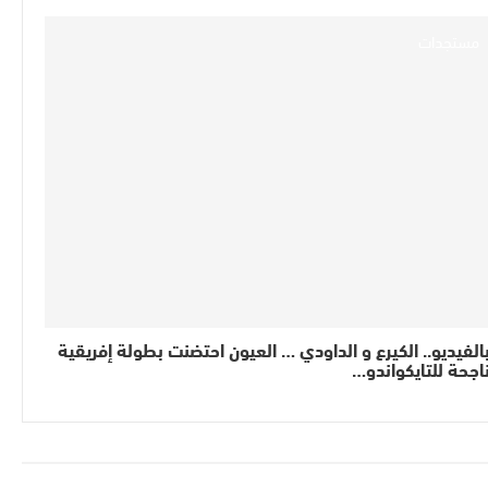
مستجدات
الفيديو.. الكيرع و الداودي … العيون احتضنت بطولة إفريقية
اجحة للتايكواندو…