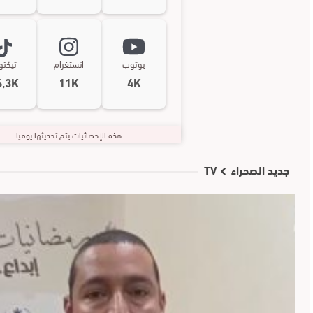
يوتوب
انستغرام
تيكت
6,3K
11K
4K
هذه الإحصائيات يتم تحديثها يوميا
جديد الصحراء TV