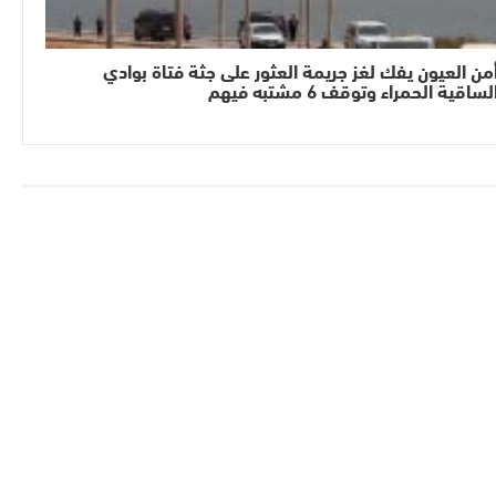
من العيون يفك لغز جريمة العثور على جثة فتاة بوادي
لساقية الحمراء وتوقف 6 مشتبه فيهم