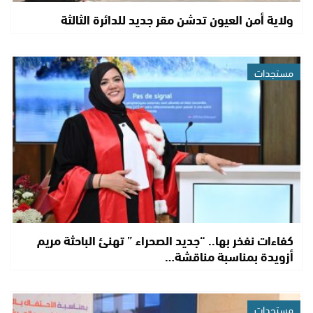
ولاية أمن العيون تدشن مقر جديد للدائرة الثالثة
مستجدات
كفاءات نفخر بها.. “جديد الصحراء ” تهنئ الباحثة مريم
أزويدة بمناسبة مناقشة…
مستجدات