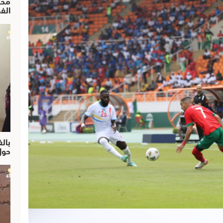
محم
الف
بالف
حول