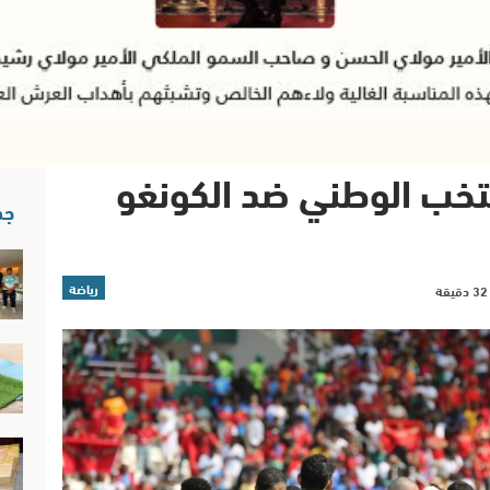
منتخب الوطني ضد الكونغو
جد
رياضة