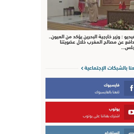
يديو : وزير خارجية البحرين يؤكد من العيون..
افع عن مصالح المغرب خلال عضويتنا
جلس…
عنا بالشبكات الإجتماعية
فايسبوك
تابعنا بالفايسبوك
يوتوب
اشترك بقناتنا على يوتوب
انستغرام