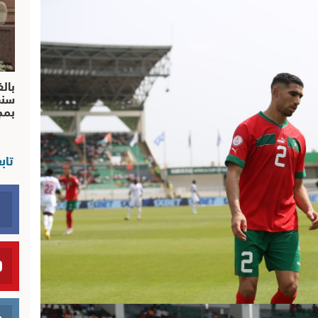
بالف
سند
بم
تاب