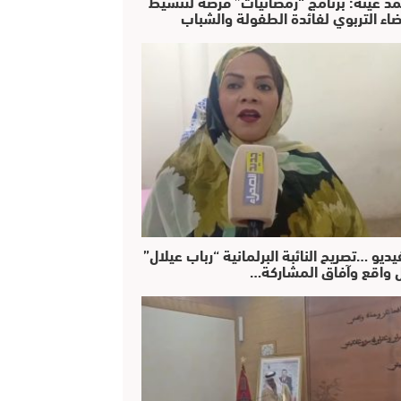
د عينة: برنامج “رمضانيات” فرصة لتنشيط
ضاء التربوي لفائدة الطفولة والشباب
يديو …تصريح النائبة البرلمانية “رباب عيلال”
 واقع وآفاق المشاركة…