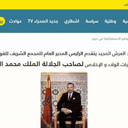
ية
وطنية
سياسة
اشطاري
جديد الصحراء TV
حوادث
ري
كونغو الديمقراطية في صور