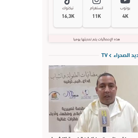
يوتوب
انستغرام
تيكتوك
16,3K
11K
4K
هذه الإحصائيات يتم تحديثها يوميا
د الصحراء TV