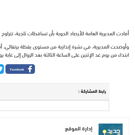
أفادت المديرية العامة للأرصاد الجوية بأن تساقطات ثلجية، تتراوح مقاييسها ما بين 20 و 50 سم، مرتقبة على المرتفعات التي تتجاوز 1300 متر، يومي الإث
وأوضحت المديرية، في نشرة إنذارية من مستوى يقظة برتقالي، أنه 
ابتداء من يوم غد الإثنين على الساعة الثالثة بعد الزوال إلى غاية 
Facebook
رابط المشاركة :
إدارة الموقع