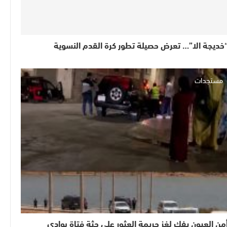
خديجة الا”… تعرض حصيلة تطور كرة القدم النسوية
مستجدات
من العيون يفك لغز جريمة العثور على جثة فتاة بوادي