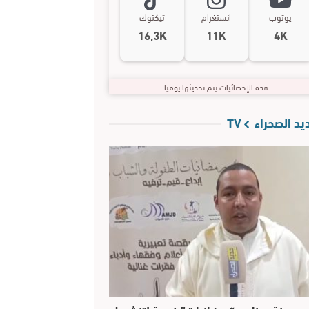
يوتوب
انستغرام
تيكتوك
16,3K
11K
4K
هذه الإحصائيات يتم تحديثها يوميا
د الصحراء TV