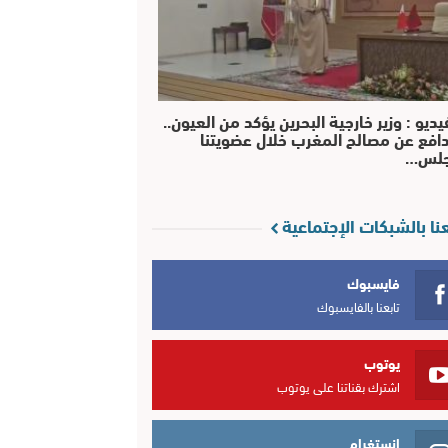
يديو : وزير خارجية البحرين يؤكد من العيون..
افع عن مصالح المغرب خلال عضويتنا
جلس…
عنا بالشبكات الإجتماعية
فايسبوك
تابعنا بالفايسبوك
يوتوب
اشترك بقناتنا على يوتوب
انستغرام