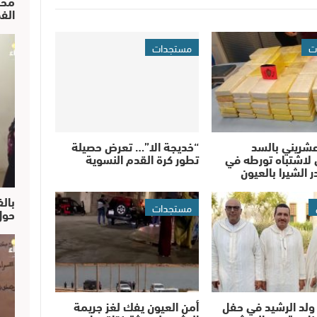
محم
الف
ت
مستجدات
شريني بالسد
“خديجة الا”… تعرض حصيلة
لاشتباه تورطه في
تطور كرة القدم النسوية
 الشيرا بالعيون
بالف
مستجدات
حول
ولد الرشيد في حفل
أمن العيون يفك لغز جريمة