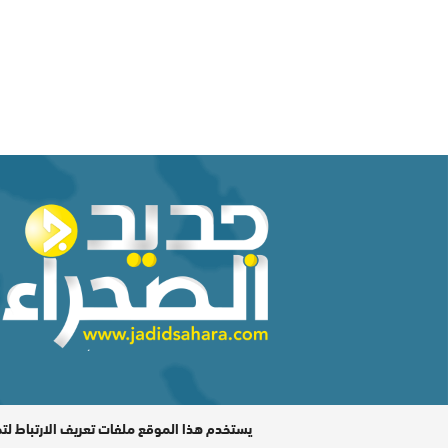
المدير المسؤول : اشكيريد مصطفى / جميع الحقوق محفوظة ©
يستخدم هذا الموقع ملفات تعريف الارتباط لت