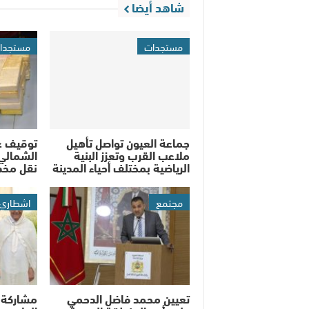
شاهد أيضا
مستجدات
مستجدا
جماعة العيون تواصل تأهيل
توقيف ع
ملاعب القرب وتعزز البنية
الشمالي 
الرياضية بمختلف أحياء المدينة
نقل مخدر
مجتمع
اشطاري
تعيين محمد فاضل الدحمي
مشاركة 