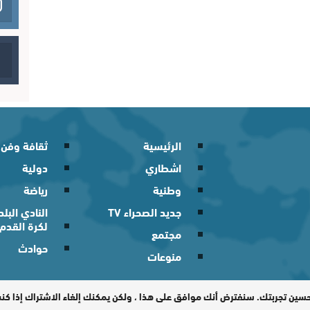
الرئيسية
ثقافة وفن
اشطاري
دولية
وطنية
رياضة
جديد الصحراء TV
النادي الب
لكرة القدم
مجتمع
حوادث
منوعات
 2026
حسين تجربتك. سنفترض أنك موافق على هذا ، ولكن يمكنك إلغاء الاشتراك إذا ك