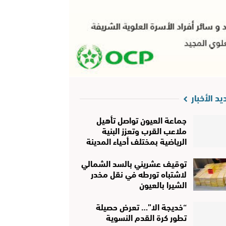
يد الأخبار
جماعة العيون تواصل تأهيل
ملاعب القرب وتعزز البنية
الرياضية بمختلف أحياء المدينة
توقيف عشريني بالسد الشمالي
لاشتباه تورطه في نقل مخدر
الشيرا بالعيون
“خديجة الا”… تعرض حصيلة
تطور كرة القدم النسوية