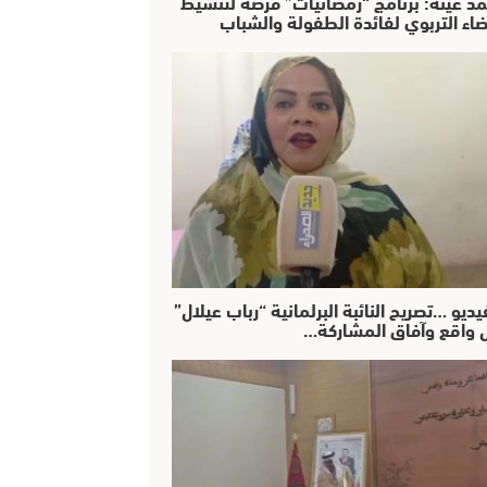
د عينة: برنامج “رمضانيات” فرصة لتنشيط
ضاء التربوي لفائدة الطفولة والشباب
يديو …تصريح النائبة البرلمانية “رباب عيلال”
 واقع وآفاق المشاركة…