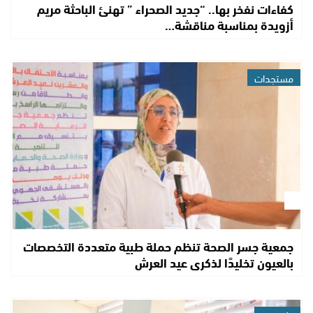
كفاءات نفخر بها.. “جديد الصحراء ” تهنئ الباحثة مريم
أزويدة بمناسبة مناقشة…
مستجدات
جمعية جسر الصحة تنظم حملة طبية متعددة التخصصات
بالعيون تخليدًا لذكرى عيد العرش