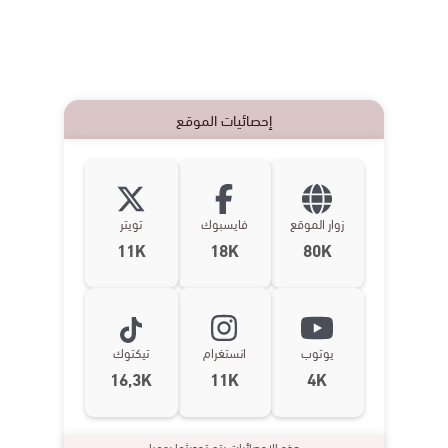
إحصائيات الموقع
زوار الموقع
فايسبوك
تويتر
11K
18K
80K
يوتوب
انستغرام
تيكتوك
16,3K
11K
4K
هذه الإحصائيات يتم تحديثها يوميا