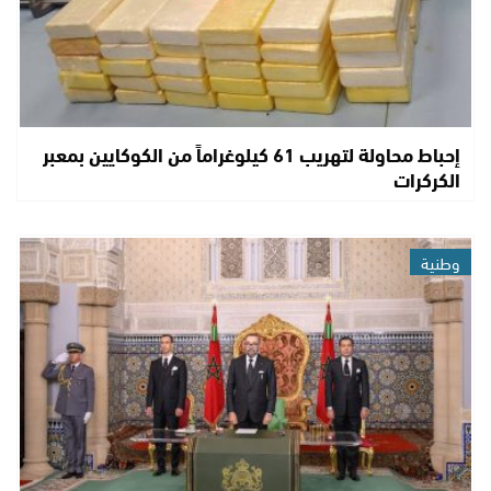
إحباط محاولة لتهريب 61 كيلوغراماً من الكوكايين بمعبر
الكركرات
وطنية