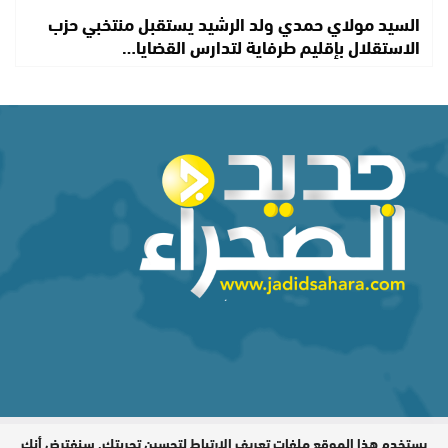
السيد مولاي حمدي ولد الرشيد يستقبل منتخبي حزب
الاستقلال بإقليم طرفاية لتدارس القضايا…
يستخدم هذا الموقع ملفات تعريف الارتباط لتحسين تجربتك. سنفترض أنك
المدير المسؤول : اشكيريد مصطفى /