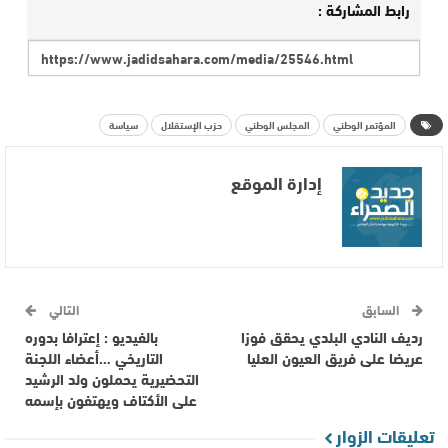
رابط المشاركة :
المؤتمر الوطني
المجلس الوطني
حزب الإستقلال
سياسة
إدارة الموقع
السابق
التالي
رديف النادي البلدي يحقق فوزا
بالفيديو : إعترافا بدوره
عريضا على فريق العيون العليا
التاريخي …أعضاء اللجنة
التحضيرية يحملون ولد الرشيد
على الأكتاف ويهتفون بإسمه
تعليقات الزوار