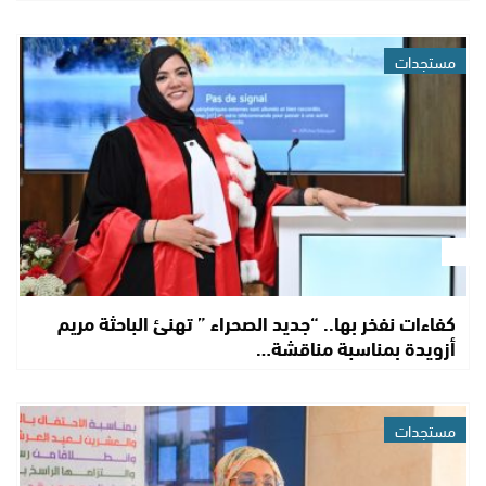
مستجدات
كفاءات نفخر بها.. “جديد الصحراء ” تهنئ الباحثة مريم
أزويدة بمناسبة مناقشة…
مستجدات