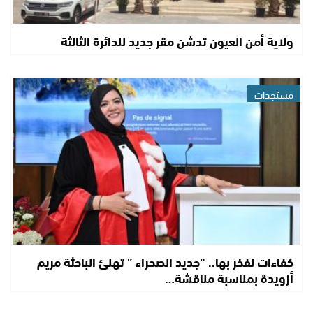
ولاية أمن العيون تدشن مقر جديد للدائرة الثالثة
مستجدات
كفاءات نفخر بها.. “جديد الصحراء ” تهنئ الباحثة مريم
أزويدة بمناسبة مناقشة…