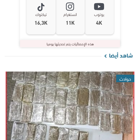
يوتوب
انستغرام
تيكتوك
16,3K
11K
4K
هذه الإحصائيات يتم تحديثها يوميا
شاهد أيضا
حوادث