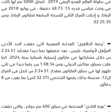
في بطولة العالم للعدو الريفي 2019 . أفضل 5000 متر لها كانت
في وقت قياسي قدره 15: 48.73 دقيقة ، في يوليو 2018 في
الرباط، و إحتلت المركز الثاني للنسخة السابعة لماراثون الرباط، بزمن
02.25.35.
⬅️ “رحمة الطاهري” العداءة المغربية التي حققت الحد الأدنى
المؤهل لأولمبياد باريس ، بعد تحقيقها زمنا جيدا مقداره 2:24.51
س خلال مشاركتها في ماراثون إشبيلية باسبانيا سنة 2024. كما
فازت بسباق مراكش الدولي بزمن 1:08:34 س، رقما جيدا في ثاني
ظهور لها في سباق الماراثون بمقدار 2:24.51 س لتحل في المركز
ال12، محسنة بذلك رقمها الشخصي (2:32.37س) بما يقرب من 8
دقائق.
⬅️ “نورة النادي” المختصة في سباق 400 متر حواجز ، والتي حققت