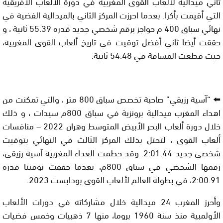
ثاني ميدالية لألعاب القوى المغربية في دورة الألعاب الأفريقية
التي أقيمت بأكرا. بعدما احرزت المركز الثاني بالميدالية الفضية في
نهائي سباق 400 م حواجز برقم شخصي جديد قدره 55.39 ثانية ، و
حققت أيضا ثاني أفضل توقيت في تاريخ ألعاب القوى المغربية،
حيث قطعت المسافة في 54.48 ثانية.
⬅️ “آسية رزيقي” صاحبة تخصص سباق 800 متر ، والتي تمكنت من
اهداء المغرب ميدالية برونزية في سباق 800م سيدات ، و ذلك
خلال دورة ألعاب البحر الأبيض المتوسط وهران 2022 – منافسات
ألعاب القوى ، لتحتل بذلك المركز الثالث في النهائي بتوقيت
شخصي جديد 2:01.44. وقد حطمت العداء المغربية آسية رزيقي،
رقمها الشخصي في سباق 800م، بعدما حققت توقيتا قدره
2:00.91، في بطولة العالم لألعاب القوى بودابست 2023.
وأحرز المغرب 24 ميدالية خلال مشاركاته في دورات الألعاب
الأولمبية منذ سنة 1960 بروما، منها 7 ذهبيات وخمس فضيات