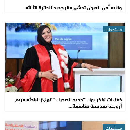
ولاية أمن العيون تدشن مقر جديد للدائرة الثالثة
مستجدات
كفاءات نفخر بها.. “جديد الصحراء ” تهنئ الباحثة مريم
أزويدة بمناسبة مناقشة…
مستجدات