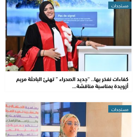
مستجدات
كفاءات نفخر بها.. “جديد الصحراء ” تهنئ الباحثة مريم
أزويدة بمناسبة مناقشة…
مستجدات