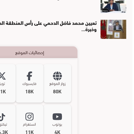
تعيين محمد فاضل الدحمي على رأس المنطقة الصحي
وخبرة…
إحصائيات الموقع
زوار الموقع
فايسبوك
تويت
11K
18K
80K
يوتوب
انستغرام
تيكت
6,3K
11K
4K