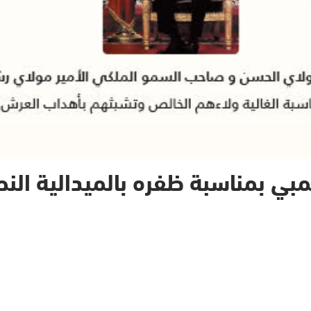
مبي بمناسبة ظفره بالميدالية النح