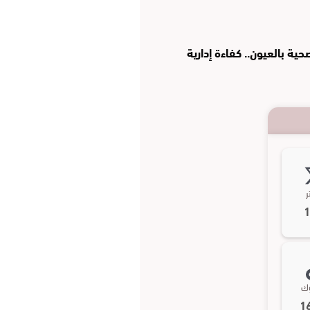
ة بالعيون.. كفاءة إدارية
ر
وك
1