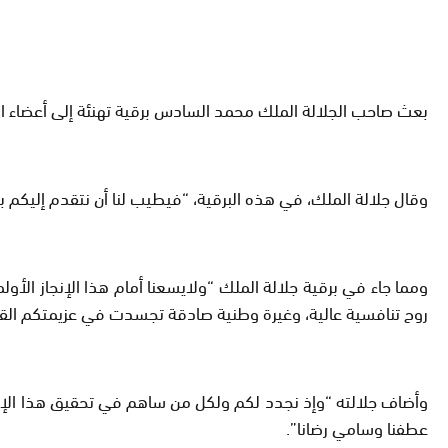
بعث صاحب الجلالة الملك محمد السادس برقية تهنئة إلى أعضاء المنتخب 
وقال جلالة الملك، في هذه البرقية، “فيطيب لنا أن نتقدم إليكم بتهانئنا 
ومما جاء في برقية جلالة الملك “ولايسعنا أمام هذا الإنجاز الأو
روح تنافسية عالية، وغيرة وطنية صادقة تجسدت في عزيمتكم القوية ع
وأضاف جلالته “وإذ نجدد لكم ولكل من ساهم في تحقيق هذا الإنجا
عطفنا وسامي رضانا”.