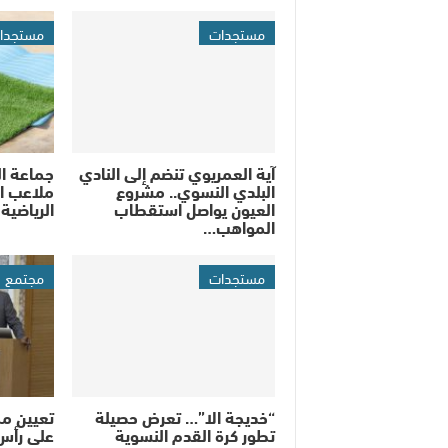
مستجدات
مستجدا
آية العمريوي تنضم إلى النادي
جماعة ال
البلدي النسوي.. مشروع
ملاعب ال
العيون يواصل استقطاب
الرياضية
المواهب…
مستجدات
مجتمع
“خديجة الا”… تعرض حصيلة
تعيين م
تطور كرة القدم النسوية
على رأس