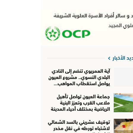
يد الأخبار
آية العمريوي تنضم إلى النادي
البلدي النسوي.. مشروع العيون
يواصل استقطاب المواهب…
جماعة العيون تواصل تأهيل
ملاعب القرب وتعزز البنية
الرياضية بمختلف أحياء المدينة
توقيف عشريني بالسد الشمالي
لاشتباه تورطه في نقل مخدر