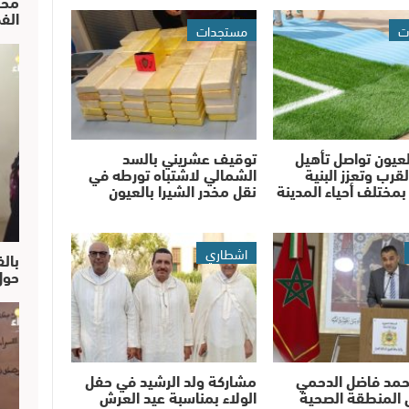
محم
الف
ت
مستجدات
عيون تواصل تأهيل
توقيف عشريني بالسد
قرب وتعزز البنية
الشمالي لاشتباه تورطه في
 بمختلف أحياء المدينة
نقل مخدر الشيرا بالعيون
اشطاري
بالف
حول
حمد فاضل الدحمي
مشاركة ولد الرشيد في حفل
 المنطقة الصحية
الولاء بمناسبة عيد العرش