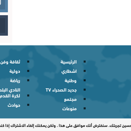
الرئيسية
ثقافة وفن
اشطاري
دولية
وطنية
رياضة
جديد الصحراء TV
النادي الب
لكرة القدم
مجتمع
حوادث
منوعات
 2026
حسين تجربتك. سنفترض أنك موافق على هذا ، ولكن يمكنك إلغاء الاشتراك إذا ك