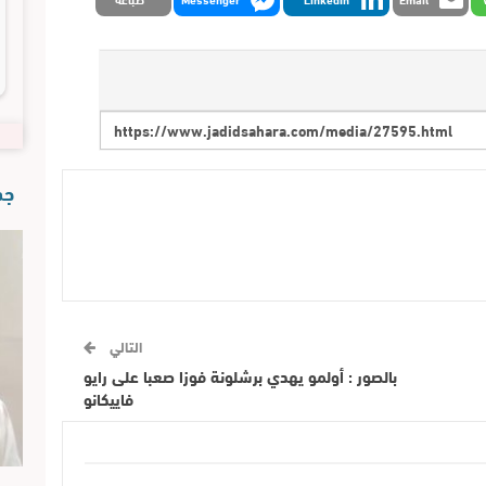
جدي
التالي
بالصور : أولمو يهدي برشلونة فوزا صعبا على رايو
فاييكانو