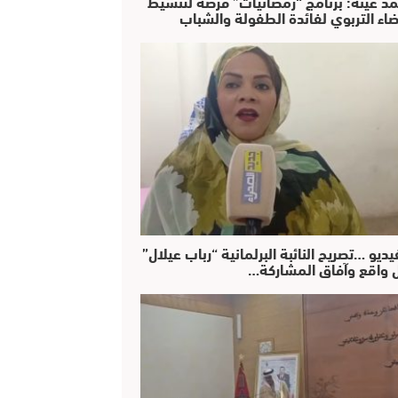
د عينة: برنامج “رمضانيات” فرصة لتنشيط
ضاء التربوي لفائدة الطفولة والشباب
يديو …تصريح النائبة البرلمانية “رباب عيلال”
 واقع وآفاق المشاركة…