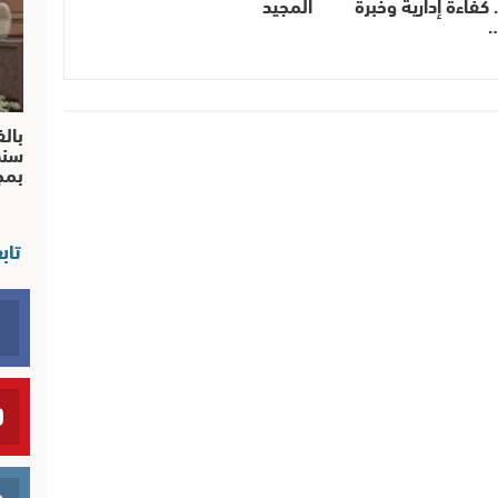
 كفاءة إدارية وخبرة
المجيد
…
بالف
سند
بم
تاب