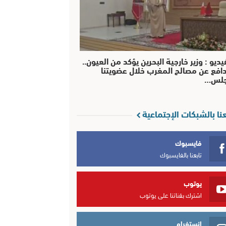
يديو : وزير خارجية البحرين يؤكد من العيون..
افع عن مصالح المغرب خلال عضويتنا
جلس…
عنا بالشبكات الإجتماعية
فايسبوك
تابعنا بالفايسبوك
يوتوب
اشترك بقناتنا على يوتوب
انستغرام