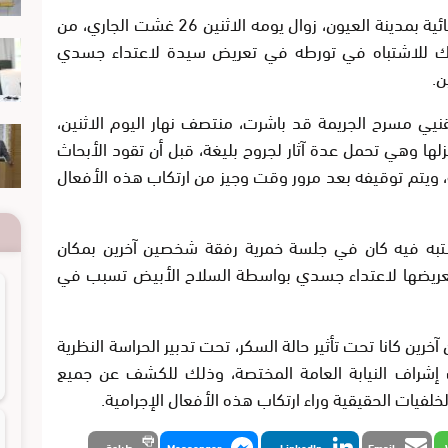
تمكنت عناصر المصلحة الولائية للشرطة القضائية بمدينة العيون، زوال يومه الاثنين 26 غشت الجاري، من
غ من العمر 47 سنة، وذلك للاشتباه في تورطه في تعريض سيدة لاعتداء جسدي
ن.
يي مسرح الجريمة قد باشرت، منتصف نهار اليوم الاثنين،
زلها وهي تحمل عدة آثار لجروح بليغة، قبل أن تقود الأبحاث
، ويتم توقيفه بعد مرور وقت وجيز من ارتكاب هذه الأفعال
تبه فيه كان في جلسة خمرية رفقة شخصين آخرين بمكان
لتعريضها لاعتداء جسدي بواسطة السلاح الأبيض تسبب في
ين كانا تحت تأثير حالة السكر، تحت تدبير الحراسة النظرية
إشراف النيابة العامة المختصة، وذلك للكشف عن جميع
فيات الحقيقية وراء ارتكاب هذه الأفعال الإجرامية.
Email
LinkedIn
Messenger
طباعة