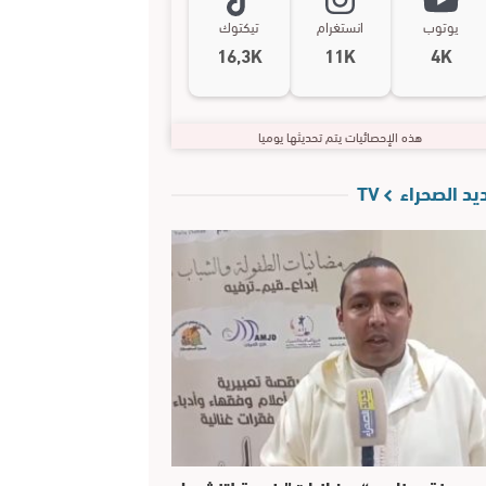
يوتوب
انستغرام
تيكتوك
16,3K
11K
4K
هذه الإحصائيات يتم تحديثها يوميا
د الصحراء TV