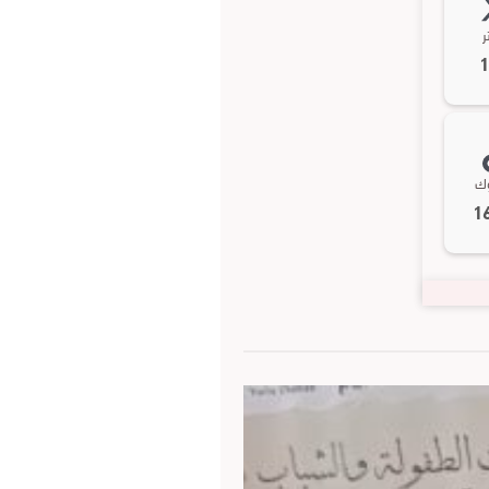
ر
وك
1