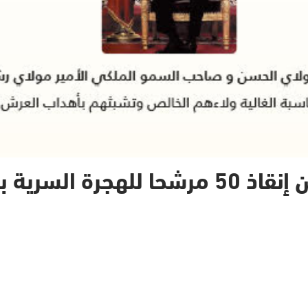
بسواحل طانطان