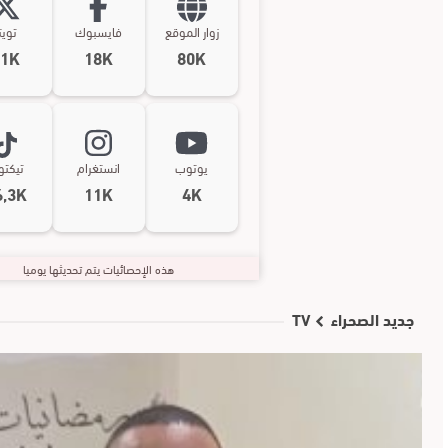
زوار الموقع
فايسبوك
تويت
11K
18K
80K
يوتوب
انستغرام
تيكت
6,3K
11K
4K
هذه الإحصائيات يتم تحديثها يوميا
جديد الصحراء TV