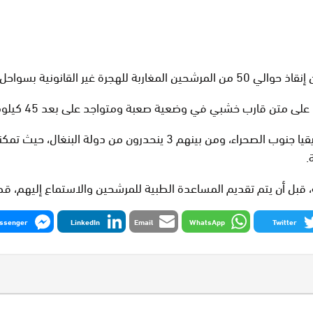
نية بسواحل مدينة طانطان.
ي وضعية صعبة ومتواجد على بعد 45 كيلومتر شمال شرق سواحل الوطية غرب طانطان.
وأوضحت ذات المصادر، بان هؤلاء المرشحين ينحدرون من دول إفريقيا جنوب
.
، قبل أن يتم تقديم المساعدة الطبية للمرشحين والاستماع إليهم، ق
ssenger
LinkedIn
Email
WhatsApp
Twitter