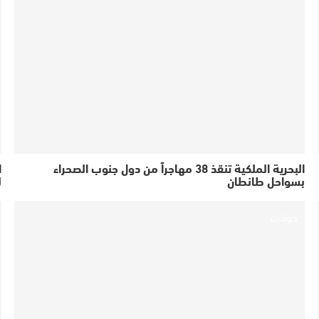
البحرية الملكية تنقذ 38 مهاجراً من دول جنوب الصحراء
بسواحل طانطان
ل
حوادث