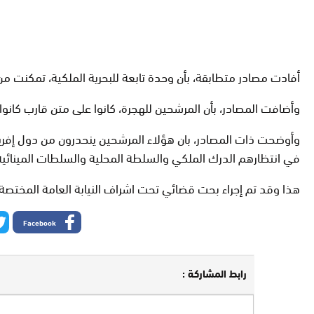
أفادت مصادر متطابقة، بأن وحدة تابعة للبحرية الملكية، تمكنت من إنقاذ حوالي 50 من المرشحين المغاربة للهجرة غير القانو
وأضافت المصادر، بأن المرشحين للهجرة، كانوا على متن قارب كانوا على متن قارب خشبي ف
في انتظارهم الدرك الملكي والسلطة المحلية والسلطات المينائية
هذا وقد تم إجراء بحت قضائي تحت اشراف النيابة العامة المختصة
Facebook
رابط المشاركة :