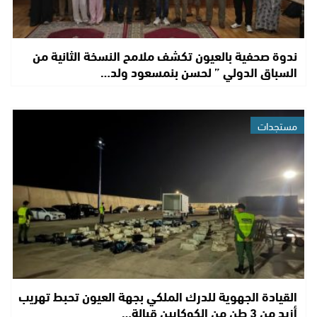
ندوة صحفية بالعيون تكشف ملامح النسخة الثانية من
السباق الدولي ” لحسن بنمسعود ولد…
مستجدات
القيادة الجهوية للدرك الملكي بجهة العيون تحبط تهريب
أزيد من 3 طن من الكوكايين قبالة…