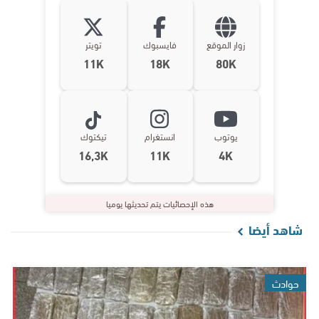
زوار الموقع
فايسبوك
تويتر
11K
18K
80K
يوتوب
انستغرام
تيكتوك
16,3K
11K
4K
هذه الإحصائيات يتم تحديثها يوميا
شاهد أيضا
حوادث