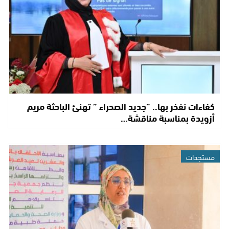
كفاءات نفخر بها.. “جديد الصحراء ” تهنئ الباحثة مريم
أزويدة بمناسبة مناقشة…
مستجدات