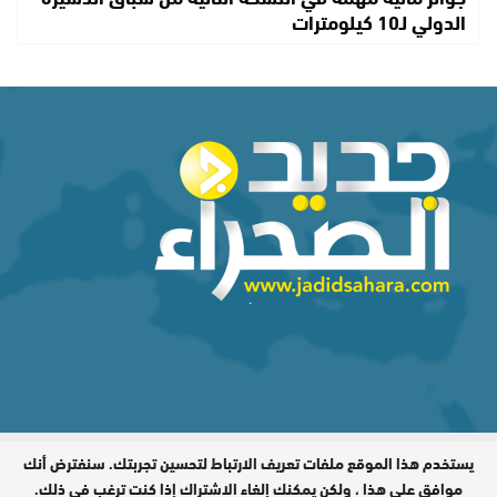
الدولي لـ10 كيلومترات
يستخدم هذا الموقع ملفات تعريف الارتباط لتحسين تجربتك. سنفترض أنك
المدير المسؤول : اشكيريد مصطفى /
جميع الحقوق محفوظة © 2026
موافق على هذا ، ولكن يمكنك إلغاء الاشتراك إذا كنت ترغب في ذلك.