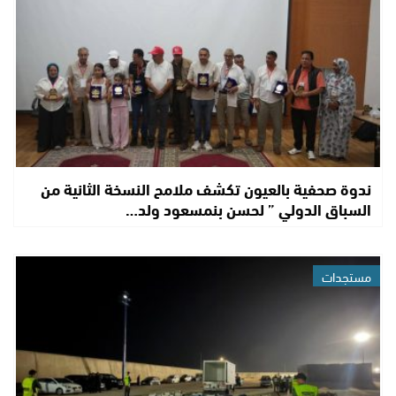
ندوة صحفية بالعيون تكشف ملامح النسخة الثانية من
السباق الدولي ” لحسن بنمسعود ولد…
مستجدات