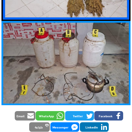
Email
WhatsApp
Twitter
Facebook
LinkedIn
Messenger
طباعة