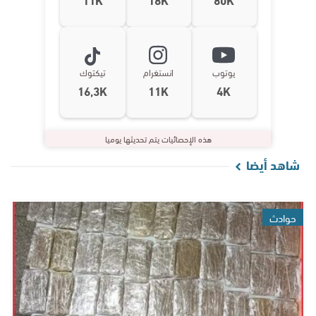
يوتوب
انستغرام
تيكتوك
16,3K
11K
4K
هذه الإحصائيات يتم تحديثها يوميا
شاهد أيضا
حوادث