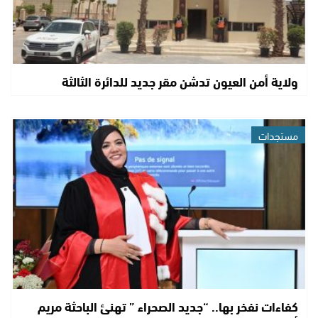
ولاية أمن العيون تدشن مقر جديد للدائرة الثالثة
مستجدات
كفاءات نفخر بها.. “جديد الصحراء ” تهنئ الباحثة مريم