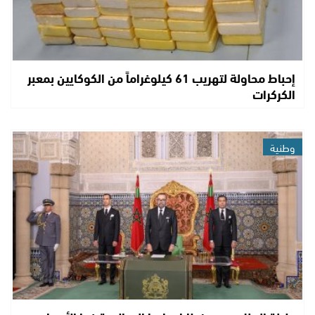
إحباط محاولة لتهريب 61 كيلوغراماً من الكوكايين بمعبر
الكركرات
وطنية