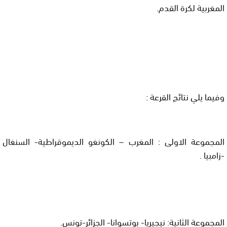
المغربية لكرة القدم.
وفيما يلي نتائج القرعة :
المجموعة الاولى : المغرب – الكونغو الديموقراطية- السنغال
-زامبيا .
المجموعة الثانية: نيجيريا- بوتسوانا- الجزائر-تونس.