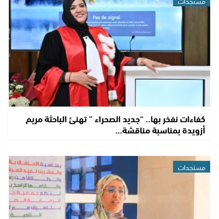
مستجدات
كفاءات نفخر بها.. “جديد الصحراء ” تهنئ الباحثة مريم
أزويدة بمناسبة مناقشة…
مستجدات