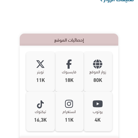
إحصائيات الموقع
زوار الموقع
فايسبوك
تويتر
11K
18K
80K
يوتوب
انستغرام
تيكتوك
16,3K
11K
4K