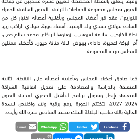
وفيما يتعلق بالنقطة المخصصة لتعيين عشرة منتدبين عن جماعة
العيون بمجلس مجموعة الجماعات الترابية “العيون الساقية الحمراء
للتوزيع”، فقد قرر أعضاء المجلس وبأغلبية أعضائه اختيار كل من
السادة مولاي حمدي ولد الرشيد، أسماء عوبة، مولاي الراكب زيو،
نجاة الكارحي، سلامة لعروسي، ازوينوها الريكاع، محمد سالم حمى،
أم البركة اعميرة، داداي بيبوض، لالة منانة حيون، كأعضاء ممثلين
للمجلس بهذه المجموعة.
كما صادق أعضاء المجلس وبأغلبية أعضائه على النقطة الثانية
المتعلقة بالدراسة والمصادقة على تعديل اتفاقية الشراكة
المتعلقة بإنجاز وتمويل برنامج التأهيل الحضري لمدينة العيون
2024_2027، لتختتم الدورة برفع برقية ولاء وإخلاص للسدة
العالية بالله صاحب الجلالة الملك محمد السادس نصره الله وأيده.
Email
WhatsApp
Twitter
Facebook
LinkedIn
Messenger
طباعة