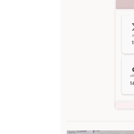
ر
وك
1