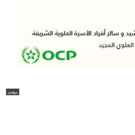
حوادث