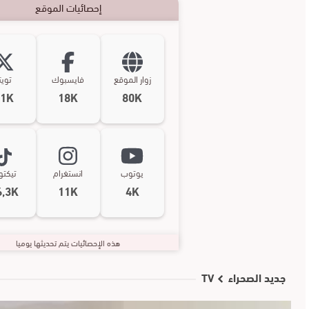
إحصائيات الموقع
زوار الموقع
فايسبوك
تويت
11K
18K
80K
يوتوب
انستغرام
تيكت
6,3K
11K
4K
هذه الإحصائيات يتم تحديثها يوميا
جديد الصحراء TV