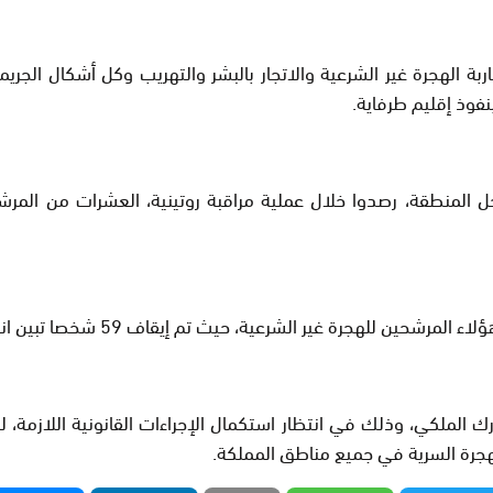
ربة الهجرة غير الشرعية والاتجار بالبشر والتهريب وكل أشكال الج
بنفوذ إقليم طرفاية.
ل المنطقة، رصدوا خلال عملية مراقبة روتينية، العشرات من المرش
، حيث تم إيقاف 59 شخصا تبين انهم ينتمون إلى دول افريقيا جنوب الصحراء.
ك الملكي، وذلك في انتظار استكمال الإجراءات القانونية اللازم
لهجرة السرية في جميع مناطق المملكة.