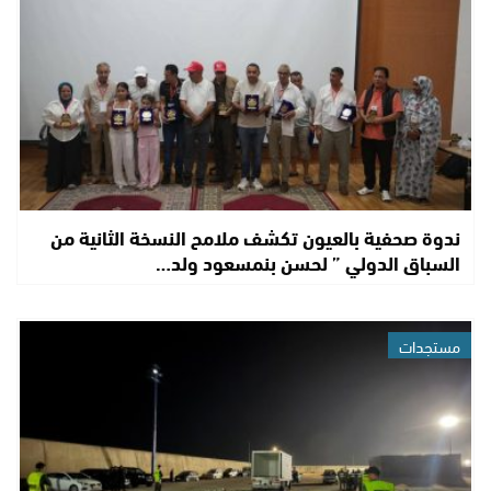
ندوة صحفية بالعيون تكشف ملامح النسخة الثانية من
السباق الدولي ” لحسن بنمسعود ولد…
مستجدات