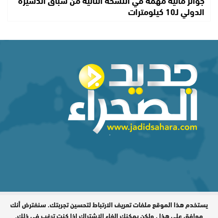
الدولي لـ10 كيلومترات
يستخدم هذا الموقع ملفات تعريف الارتباط لتحسين تجربتك. سنفترض أنك
المدير المسؤول : اشكيريد مصطفى /
جميع الحقوق محفوظة © 2026
موافق على هذا ، ولكن يمكنك إلغاء الاشتراك إذا كنت ترغب في ذلك.