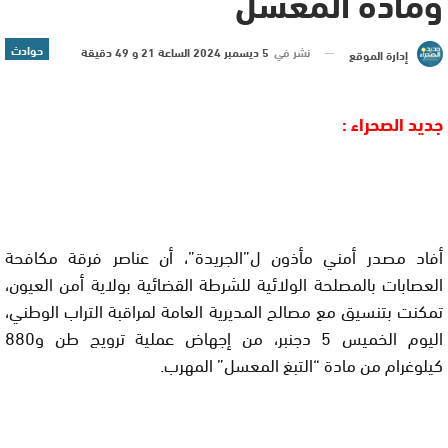
ومادة المعسل
حوادث
نشر في
5 ديسمبر 2024 الساعة 21 و 49 دقيقة
إدارة الموقع
جديد الصحراء :
أفاد مصدر أمني مأذون ل”الجريدة”، أن عناصر فرقة مكافحة
العصابات بالمصلحة الولائية للشرطة القضائية بولاية أمن العيون،
تمكنت بتنسيق مع مصالح المديرية العامة لمراقبة التراب الوطني،
اليوم الخميس 5 دجنبر، من إجهاض عملية ترويج طن و880
كيلوغرام من مادة “التبغ المعسل” المهرب.