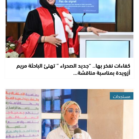
كفاءات نفخر بها.. “جديد الصحراء ” تهنئ الباحثة مريم
أزويدة بمناسبة مناقشة…
مستجدات