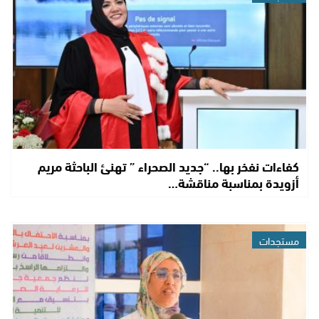
كفاءات نفخر بها.. “جديد الصحراء ” تهنئ الباحثة مريم
أزويدة بمناسبة مناقشة…
مستجدات