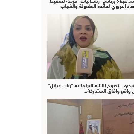
د عينة: برنامج “رمضانيات” فرصة لتنشيط
ضاء التربوي لفائدة الطفولة والشباب
يديو …تصريح النائبة البرلمانية “رباب عيلال”
 واقع وآفاق المشاركة…