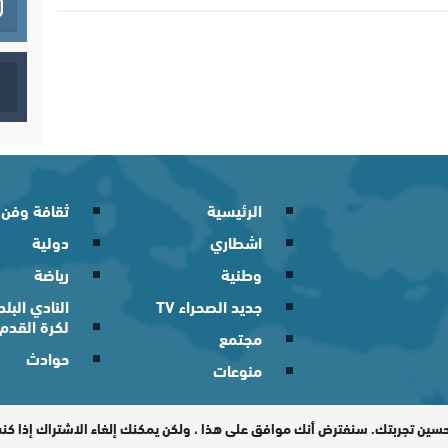
الرئيسية
ثقافة وفن
اشطاري
دولية
وطنية
رياضة
جديد الصحراء TV
النادي الب
لكرة القدم
مجتمع
حوادث
منوعات
 2026
حسين تجربتك. سنفترض أنك موافق على هذا ، ولكن يمكنك إلغاء الاشتراك إذا ك