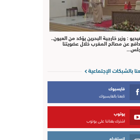
يديو : وزير خارجية البحرين يؤكد من العيون..
افع عن مصالح المغرب خلال عضويتنا
جلس…
عنا بالشبكات الإجتماعية
فايسبوك
تابعنا بالفايسبوك
يوتوب
اشترك بقناتنا على يوتوب
انستغرام