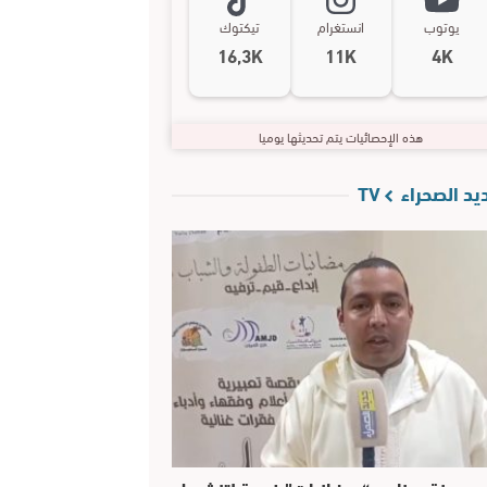
يوتوب
انستغرام
تيكتوك
16,3K
11K
4K
هذه الإحصائيات يتم تحديثها يوميا
د الصحراء TV