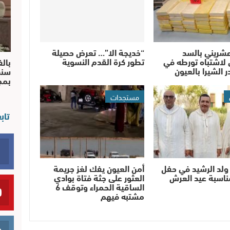
شريني بالسد
“خديجة الا”… تعرض حصيلة
لاشتباه تورطه في
تطور كرة القدم النسوية
بالف
 الشيرا بالعيون
سند
بم
مستجدات
تاب
ولد الرشيد في حفل
أمن العيون يفك لغز جريمة
مناسبة عيد العرش
العثور على جثة فتاة بوادي
الساقية الحمراء وتوقف 6
مشتبه فيهم