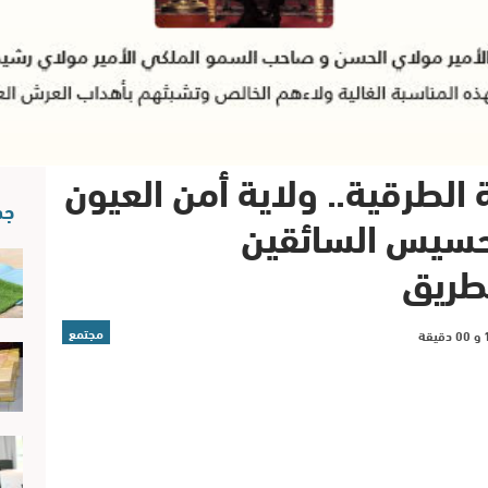
الطرقية.. ولاية أمن العيون
جد
حسيس السائقين
لطريق
مجتمع