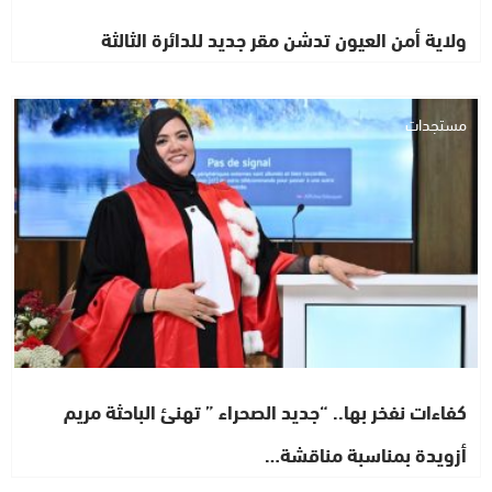
ولاية أمن العيون تدشن مقر جديد للدائرة الثالثة
مستجدات
كفاءات نفخر بها.. “جديد الصحراء ” تهنئ الباحثة مريم
أزويدة بمناسبة مناقشة…