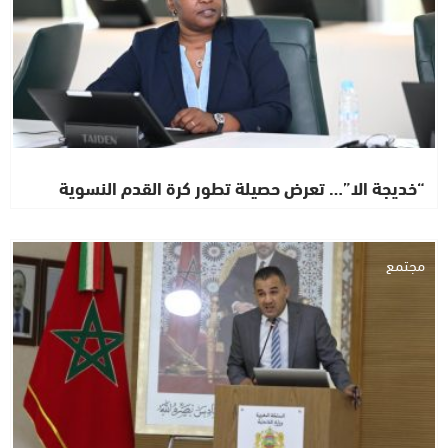
“خديجة الا”… تعرض حصيلة تطور كرة القدم النسوية
مجتمع