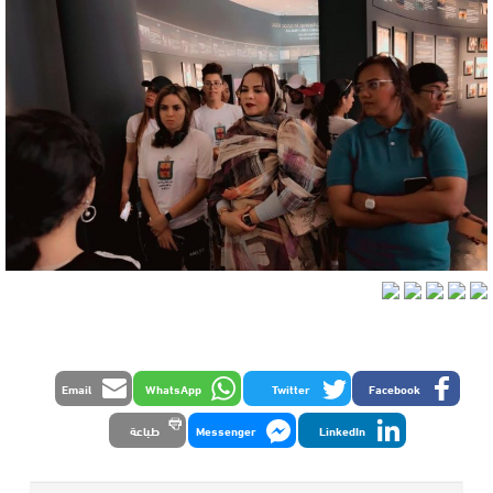
Email
WhatsApp
Twitter
Facebook
LinkedIn
Messenger
طباعة