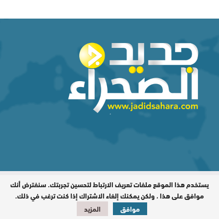
يستخدم هذا الموقع ملفات تعريف الارتباط لتحسين تجربتك. سنفترض أنك
المدير المسؤول : اشكيريد مصطفى /
جميع الحقوق محفوظة © 2026
موافق على هذا ، ولكن يمكنك إلغاء الاشتراك إذا كنت ترغب في ذلك.
موافق
المزيد
تصميم وبرمجة