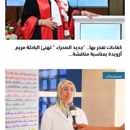
كفاءات نفخر بها.. “جديد الصحراء ” تهنئ الباحثة مريم
أزويدة بمناسبة مناقشة…
مستجدات