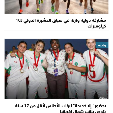
مشاركة دولية وازنة في سباق الدشيرة الدولي لـ10
كيلومترات
رياضة
بحضور” إلا خديجة” لبؤات الأطلس لأقل من 17 سنة
يتوجن بلقب شمال إفريقيا