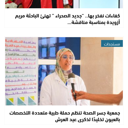
كفاءات نفخر بها.. “جديد الصحراء ” تهنئ الباحثة مريم
أزويدة بمناسبة مناقشة…
مستجدات
جمعية جسر الصحة تنظم حملة طبية متعددة التخصصات
بالعيون تخليدًا لذكرى عيد العرش