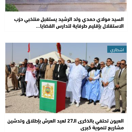
السيد مولاي حمدي ولد الرشيد يستقبل منتخبي حزب
الاستقلال بإقليم طرفاية لتدارس القضايا…
اشطاري
العيون تحتفي بالذكرى الـ27 لعيد العرش بإطلاق وتدشين
مشاريع تنموية كبرى