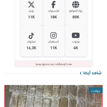
زوار الموقع
فايسبوك
تويتر
11K
18K
80K
يوتوب
انستغرام
تيكتوك
16,3K
11K
4K
هذه الإحصائيات يتم تحديثها يوميا
شاهد أيضا
حوادث