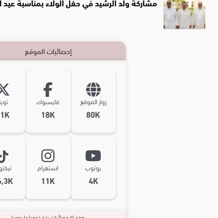
مشاركة ولد الرشيد في حفل الولاء بمناسبة عيد 
إحصائيات الموقع
زوار الموقع
فايسبوك
تويت
11K
18K
80K
يوتوب
انستغرام
تيكت
6,3K
11K
4K
هذه الإحصائيات يتم تحديثها يوميا