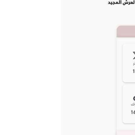
العرش المجيد
ر
وك
1