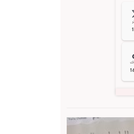
ر
وك
1