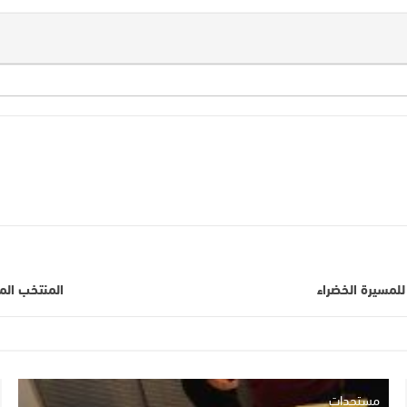
المنتخب المغربي لأقل من 17 سنة يح
مستجدات