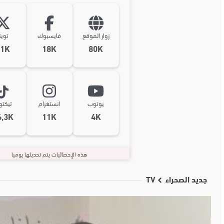
زوار الموقع
فايسبوك
تويت
11K
18K
80K
يوتوب
انستغرام
تيكت
6,3K
11K
4K
هذه الإحصائيات يتم تحديثها يوميا
جديد الصحراء TV