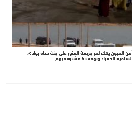
من العيون يفك لغز جريمة العثور على جثة فتاة بوادي
لساقية الحمراء وتوقف 6 مشتبه فيهم