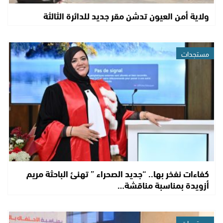
ولاية أمن العيون تدشن مقر جديد للدائرة الثالثة
مستجدات
كفاءات نفخر بها.. “جديد الصحراء ” تهنئ الباحثة مريم
أزويدة بمناسبة مناقشة…
مستجدات