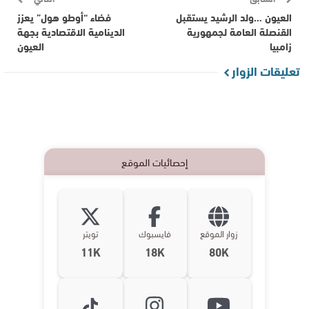
العيون …ولد الرشيد يستقبل
فضاء “أوطو هول” يعزز
القنصلة العامة لجمهورية
الدينامية الاقتصادية بجهة
زامبيا
العيون
تعليقات الزوار
إحصائيات الموقع
زوار الموقع
فايسبوك
تويتر
11K
18K
80K