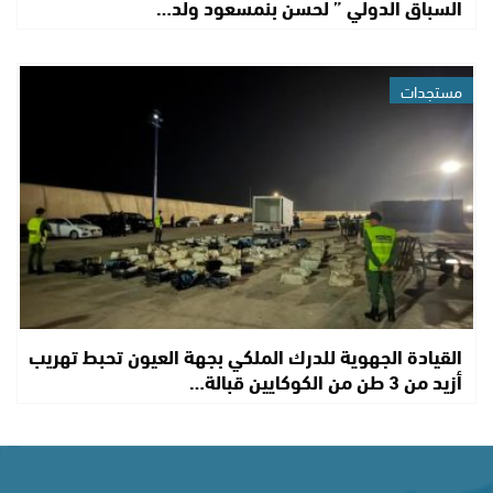
السباق الدولي ” لحسن بنمسعود ولد…
مستجدات
القيادة الجهوية للدرك الملكي بجهة العيون تحبط تهريب
أزيد من 3 طن من الكوكايين قبالة…