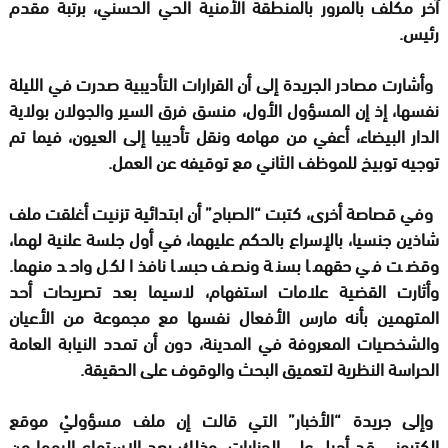
آخر مكلف بالمرور بالمنطقة الأمنية الحي الحسني، برتبة مقدم
رئيس.
وأشارت مصادر الجريدة إلى أن القرارات التأديبية صدرت في الليلة
نفسها، إذ إن المسؤول الأول، منسق فرق السير والجولان بولاية
الدار البيضاء، أعفي من مهامه ونقل تأديبيا إلى العيون، فيما تم
توجيه توبيخ للموظف الثاني مع توقيفه عن العمل.
وفي قصاصة أخرى، كتبت “الصباح” أن ابتدائية تزنيت أغلقت ملف
شاذين جنسيا، بالإسراع بالحكم عليهما، في أول جلسة علنية لهما،
وقضت في حقهما بسنة ونصف حبسا نافذا لكل واحد منهما.
وأثارت القضية علامات استفهام، لاسيما بعد تصريحات أحد
المتهمين بأنه مارس الأفعال نفسها مع مجموعة من الأعيان
والشخصيات المعروفة في المدينة، دون أن تمدد النيابة العامة
الحراسة النظرية لتعميق البحث والوقوف على الحقيقة.
وإلى جريدة “الأخبار” التي قالت إن ملف مسؤوليْ موقع
إلكتروني قد أحيل على الجنايات، وذلك بعد الاستماع إليهما من