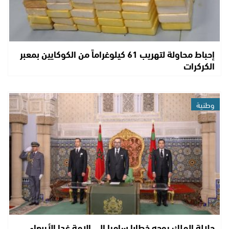
إحباط محاولة لتهريب 61 كيلوغراماً من الكوكايين بمعبر
الكركرات
وطنية
جلالة الملك يوجه خطابا ساميا الى الامة غدا الأربعاء