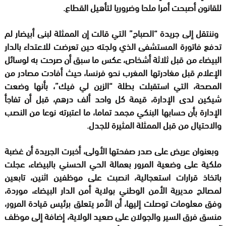
للقانون أصبحت أمرا ملحا وضروريا لتأهيل القطاع.
وننتقل إلى جريدة “الصباح” التي قالت إن الممثلة لبنى أبيضار لم
تدفع فاتورة المستشفى الذي ولجته حين تعرضت للاعتداء بالدار
البيضاء من قبل ثلاثة أشخاص، عكس ما سبق أن صرحت به لوسائل
الإعلام قبل مغادرتها المغرب نحو فرنسا، حيث أفادت مصادر من
المصحة، التي استقبلت بطلة “الزين لي فيك”، بأنها وضعت
شيكين لدى الإدارة، قيمة كل واحد ألف درهم، قبل أن تفاجأ
الإدارة بأن حسابها البنكي مجمد تماما، ما اعتبرته نوعا من النصب
والاحتيال من قبل الممثلة المثيرة للجدل.
وبعنوان عريض على صدر صفحتها الأولى، أخبرت الجريدة أن غضبة
ملكية على وضعية المرور بعمالة الحي الحسني بالبيضاء، عجلت
باتخاذ قرارات استعجالية، انصبت على موظفين اثنين، تابعين
لمصالح مديرية الأمن الوطني بولاية أمن الدار البيضاء، موردة،
وفق معلومات توصلت إليها، أن الأمر يتعلق برئيس قيادة المرور،
منسق فرق السير والجولان على صعيد الولاية، إضافة إلى موظف