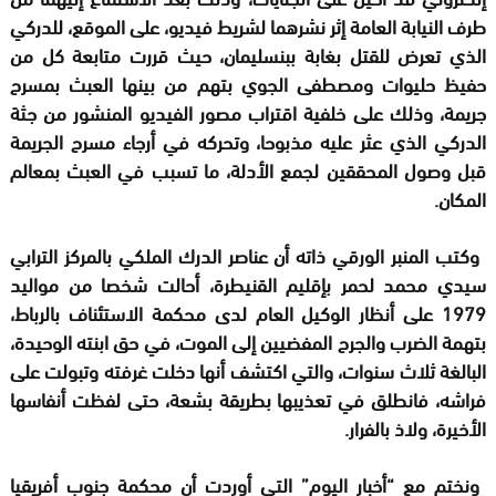
طرف النيابة العامة إثر نشرهما لشريط فيديو، على الموقع، للدركي
الذي تعرض للقتل بغابة ببنسليمان، حيث قررت متابعة كل من
حفيظ حليوات ومصطفى الجوي بتهم من بينها العبث بمسرح
جريمة، وذلك على خلفية اقتراب مصور الفيديو المنشور من جثة
الدركي الذي عثر عليه مذبوحا، وتحركه في أرجاء مسرح الجريمة
قبل وصول المحققين لجمع الأدلة، ما تسبب في العبث بمعالم
المكان.
وكتب المنبر الورقي ذاته أن عناصر الدرك الملكي بالمركز الترابي
سيدي محمد لحمر بإقليم القنيطرة، أحالت شخصا من مواليد
1979 على أنظار الوكيل العام لدى محكمة الاستئناف بالرباط،
بتهمة الضرب والجرح المفضيين إلى الموت، في حق ابنته الوحيدة،
البالغة ثلاث سنوات، والتي اكتشف أنها دخلت غرفته وتبولت على
فراشه، فانطلق في تعذيبها بطريقة بشعة، حتى لفظت أنفاسها
الأخيرة، ولاذ بالفرار.
ونختم مع “أخبار اليوم” التي أوردت أن محكمة جنوب أفريقيا