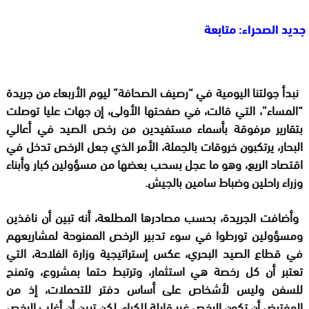
جديد الصحراء: متابعة
نبدأ جولتنا اليومية في “رصيف الصحافة” ليوم الأربعاء من جريدة
“المساء”، التي قالت، في صفحتها الأولى، إن جهات عليا توصلت
بتقارير مرفوقة بأسماء مستفيدين من رخص الصيد في أعالي
البحار، يرتكبون خروقات بالجملة، الأمر الذي جعل الرخص تدخل في
اقتصاد الريع، وهو ما عجل بسحب بعضها من مسؤولين كبار وأبناء
وزراء راحلين وضباط سامين بالجيش.
وأضافت الجريدة، بحسب مصادرها المطلعة، أنه تبين أن نافذين
ومسؤولين تورطوا في سوء تدبير الرخص الممنوحة لمشاريعهم
في قطاع الصيد البحري، عكس إستراتيجية وزارة الفلاحة، التي
تعتبر أن كل رخصة هي استثمار، وترتبط حتما بمشروع، وتمنح
للسفن وليس لأشخاص على أساس دفتر للتحملات، إذ من
المفترض أن تكون الرخص غير قابلة للكراء، لكن تبين أن أغلب الرخص