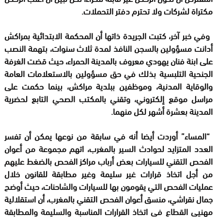
مكتراة لشركات ولا تحترم دفتر التحملات.
وفي خبر آخر، كتبت الجريدة ذاتها أن المحكمة الابتدائية بمراكش
أدانت مسؤولين بالسجن النافذ لمدة ثلاث سنوات، بتهمة النصب
على ابنة فنان يهودي معروف بالمدينة الحمراء، حيث قضت الغرفة
الجنحية التلبسية بذلك في حق مسؤولين بالاستعلامات العامة
والوقاية المدنية، وموظفين ببلدية مراكش، بينما حكمت على
مراسل موقع إلكتروني، وتقني بالمكتب الصحي التابع لحضرية
المدينة بعشرة أشهر لكل منهما.
“المساء” أوردت أيضا أنه في سابقة من نوعها يمكن أن تفسر
العدد المتزايد لحوادث السير بالمغرب، اتهم مجموعة من أعوان
الفحص التقني للسيارات بعض أرباب مراكز الفحص بالضغط عليهم
من أجل اتخاذ قرارات غير سليمة وغير مطابقة للقانون خلال
عمليات الفحص التي يقومون بها للسيارات والشاحنات، حيث أوضح
جمال نقراشي، منسق أعوان الفحص التقني بالمغرب، أن استقلالية
مهنيي القطاع في اتخاذ القرارات المناسبة والسليمة والمطابقة