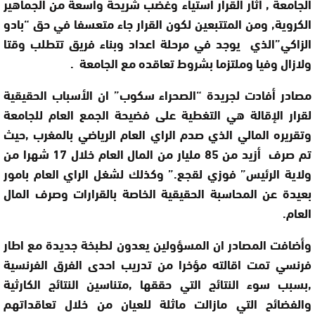
الجامعة , اثار القرار استياء وغضب شريحة واسعة من الجماهير
الكروية, ومن المتتبعين لكون القرار جاء متعسفا في حق “بادو
الزاكي”الذي يوجد في مرحلة اعداد وبناء فريق تتطلب وقتا
ولازال وفيا وملتزما بشروط تعاقده مع الجامعة .
مصادر أفادت لجريدة “الصحراء سكوب” ان الأسباب الحقيقية
لقرار الإقالة هي التغطية على فضيحة الجمع العام للجامعة
وتقريره المالي الذي صدم الراي العام الرياضي بالمغرب ,حيث
تم صرف أزيد من 85 مليار من المال العام خلال 17 شهرا من
ولاية الرئيس” فوزي لقجع
.
” وكذلك لشغل الراي العام بامور
بعيدة عن المحاسبة الحقيقية الخاصة بالقرارات وصرف المال
العام.
وأضافت المصادر ان المسؤولين يعدون لطبخة جديدة مع اطار
فرنسي تمت اقالته مؤخرا من تدريب احدى الفرق الفرنسية
,بسبب سوء النتائج التي حققها ,متناسين النتائج الكارثية
والفضائح التي مازالت ماثلة للعيان من خلال تعاقداتهم