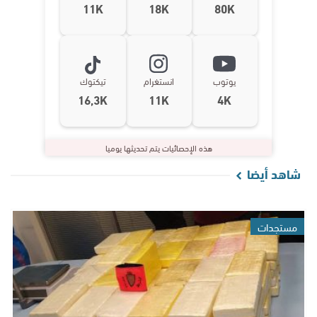
11K
18K
80K
يوتوب
انستغرام
تيكتوك
16,3K
11K
4K
هذه الإحصائيات يتم تحديثها يوميا
شاهد أيضا
مستجدات