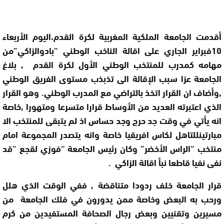
أقدمت الجامعة الملكية المغربية لكرة القدم،اليوم الأربعاء
10فبراير الجاري على اقالة الناخب الوطني “بادوالزاكي”من
مهامه كمدرب للمنتخب الوطني الأول لكرة القدم , بلاغ
الجامعة عزا سبب الإقالة الى تذبذب مستوى الفريق الوطني
,وأضاف ان القرار اتخذ بالتراضي مع المدرب الوطني. وهو القرار
الذي اعتبرته العديد من الأوساط قرارا متسرعا ومتهورا ,خاصة
انه يأتي في وقت جد حرج وجد حساس اذ لم يتبقى للمنتخب الا
مبارتينللتاهل لكاس افريقيا خاصة وانه يتصدر المجموعة امام
منتخب “الراس الأخضر” وكان رئيس الجامعة “فوزي لقجع “قد
نفى نفيا قاطعا نبأ اقالة الزاكي .
قرار الجامعة خلف ردودا متناقضة , ففي الوقت الذي هلل
ورحب به البعض وخاصة ممن يدورون في فلك الجامعة من
مسيرين وتقنيين وبعض رجال الصحافة المستفيدين من كرم