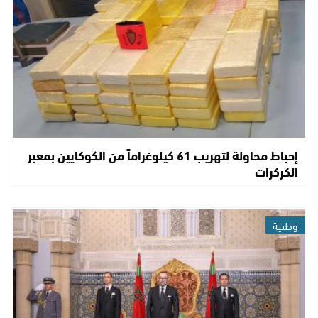
إحباط محاولة لتهريب 61 كيلوغراماً من الكوكايين بمعبر
الكركرات
وطنية