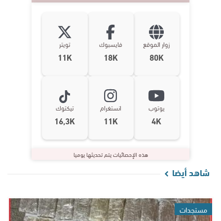
زوار الموقع
فايسبوك
تويتر
11K
18K
80K
يوتوب
انستغرام
تيكتوك
16,3K
11K
4K
هذه الإحصائيات يتم تحديثها يوميا
شاهد أيضا
مستجدات