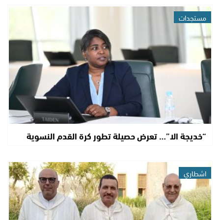
مستجدات
“خديجة الا”… تعرض حصيلة تطور كرة القدم النسوية
اشطاري