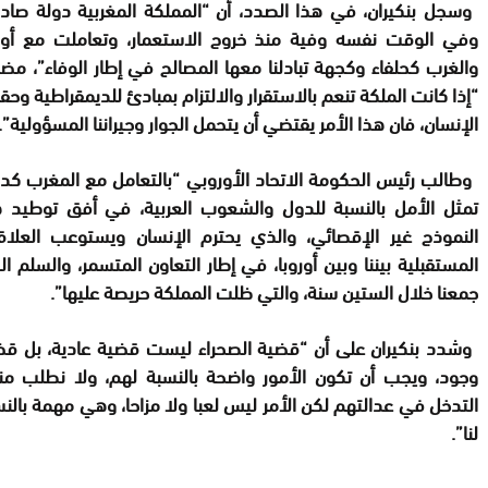
وسجل بنكيران، في هذا الصدد، أن “المملكة المغربية دولة صاد
وفي الوقت نفسه وفية منذ خروج الاستعمار، وتعاملت مع أورو
والغرب كحلفاء وكجهة تبادلنا معها المصالح في إطار الوفاء”، مضي
“إذا كانت الملكة تنعم بالاستقرار والالتزام بمبادئ للديمقراطية وح
الإنسان، فان هذا الأمر يقتضي أن يتحمل الجوار وجيراننا المسؤولية”.
وطالب رئيس الحكومة الاتحاد الأوروبي “بالتعامل مع المغرب كد
تمثل الأمل بالنسبة للدول والشعوب العربية، في أفق توطيد ه
النموذج غير الإقصائي، والذي يحترم الإنسان ويستوعب العلاق
المستقبلية بيننا وبين أوروبا، في إطار التعاون المتسمر، والسلم ا
جمعنا خلال الستين سنة، والتي ظلت المملكة حريصة عليها”.
وشدد بنكيران على أن “قضية الصحراء ليست قضية عادية، بل قض
وجود، ويجب أن تكون الأمور واضحة بالنسبة لهم، ولا نطلب من
التدخل في عدالتهم لكن الأمر ليس لعبا ولا مزاحا، وهي مهمة بالن
لنا”.