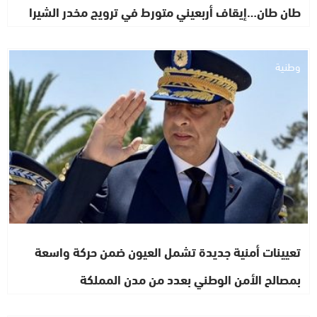
طان طان…إيقاف أربعيني متورط في ترويج مخدر الشيرا
وطنية
تعيينات أمنية جديدة تشمل العيون ضمن حركة واسعة
بمصالح الأمن الوطني بعدد من مدن المملكة