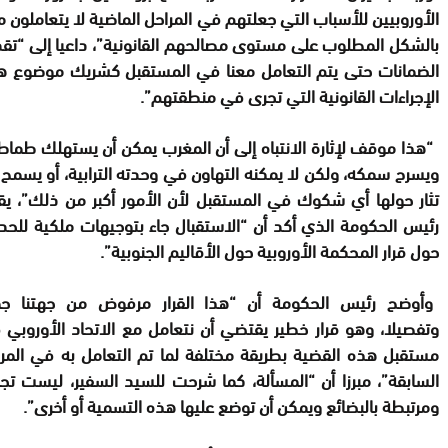
الأوروبيين للأسباب التي جعلتهم في المراحل الماضية لا يتعاملون م
بالشكل المطلوب على مستوى مصالحهم القانونية”، داعيا إلى “تق
الضمانات حتى يتم التعامل معنا في المستقبل كشريك موضوع ه
الإجراءات القانونية التي تجرى في منطقتهم”.
“هذا موقف لإثارة الانتباه إلى أن المغرب يمكن أن يستهلك طما
ويسرح سمكه، ولكن لا يمكنه التهاون في وحدته الترابية، أو يسمح 
تثار حولها أي شكوك في المستقبل لأن الأمور أكبر من ذلك”، يق
رئيس الحكومة الذي أكد أن “الاستقبال جاء بتوجيهات ملكية للح
حول قرار المحكمة الأوروبية حول الأقاليم الجنوبية”.
وأوضح رئيس الحكومة أن “هذا القرار مرفوض من جهتنا جم
وتفصيلا، وهو قرار خطير يقتضي أن نتعامل مع الاتحاد الأوروبي
مستقبل هذه القضية بطريقة مختلفة لما تم التعامل به في المرح
السابقة”، مبرزا أن “المسألة، كما شرحت للسيد السفير، ليست تجا
ومرتبطة بالبضائع ويمكن أن توضع عليها هذه التسمية أو أخرى”.