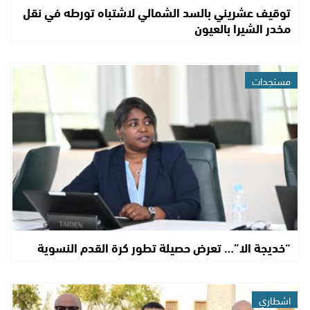
توقيف عشريني بالسد الشمالي لاشتباه تورطه في نقل
مخدر الشيرا بالعيون
مستجدات
“خديجة الا”… تعرض حصيلة تطور كرة القدم النسوية
اشطاري