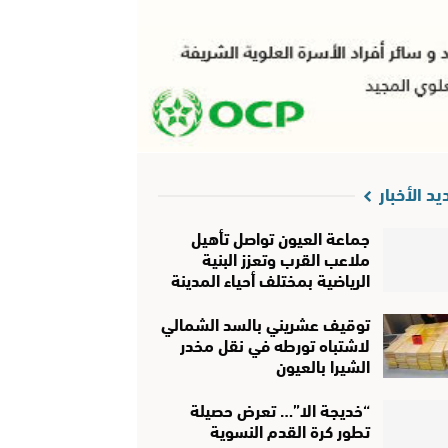
يد الأخبار
جماعة العيون تواصل تأهيل
ملاعب القرب وتعزز البنية
الرياضية بمختلف أحياء المدينة
توقيف عشريني بالسد الشمالي
لاشتباه تورطه في نقل مخدر
الشيرا بالعيون
“خديجة الا”… تعرض حصيلة
تطور كرة القدم النسوية