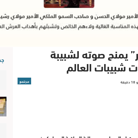
 يمنح صوته لشبيبة
جد
ات شبيبات العالم
مجتمع
صويت لصالح مايسمى بطلبة الساقية الحمراء كعضو