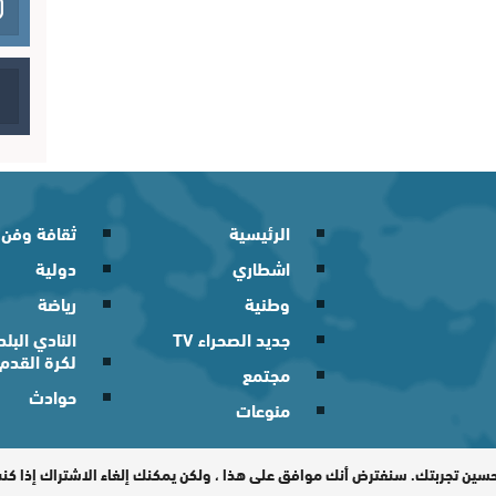
الرئيسية
ثقافة وفن
اشطاري
دولية
وطنية
رياضة
جديد الصحراء TV
النادي الب
لكرة القدم
مجتمع
حوادث
منوعات
 2026
حسين تجربتك. سنفترض أنك موافق على هذا ، ولكن يمكنك إلغاء الاشتراك إذا ك