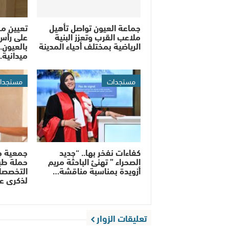
جماعة العيون تواصل تأهيل
تعيين م
ملاعب القرب وتعزز البنية
على رأس
الرياضية بمختلف أحياء المدينة
بالعيون..
ميدانية
مستجدات
مستجدا
كفاءات نفخر بها.. “جديد
جمعية ج
الصحراء ” تهنئ الباحثة مريم
حملة طب
أزويدة بمناسبة مناقشة…
التخصصات
لذكرى ع
تعليقات الزوار