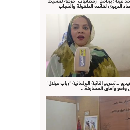
د عينة: برنامج “رمضانيات” فرصة لتنشيط
ضاء التربوي لفائدة الطفولة والشباب
يديو …تصريح النائبة البرلمانية “رباب عيلال”
 واقع وآفاق المشاركة…