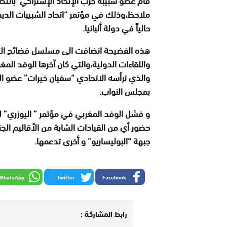
ملاحظ،وذلك في مؤتمر “اتحاد الشبيبات الديمقر
حالياً في دولة ألبانيا.
هذه الفضيحة انضافت الى مسلسل فضائح التمث
واللقاءات الدولية،والتي كان آخرها الوفد المغ
والذي ترأسه الاتحادي “سفيان خيرات” عضو ا
بمجلس النواب.
و فشل الوفد المغربي في مؤتمر ” اليوزري” لات
حضور أي من القيادات الشابة من الأقاليم الجن
جبهة “البوليساريو” و أخرى تدعمها.
WhatsApp
Twitter
Facebook
رابط المشاركة :