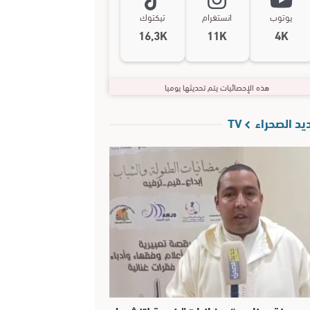
يوتوب
انستغرام
تيكتوك
16,3K
11K
4K
هذه الإحصائيات يتم تحديثها يوميا
د الصحراء TV