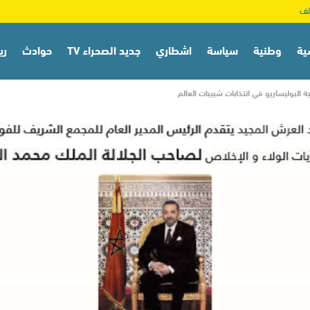
ية
وطنية
سياسة
اشطاري
جديد الصحراء TV
حوادث
ري
البوليساريو في انتخابات شبيبات العالم