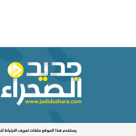
المدير المسؤول : اشكيريد مصطفى / جميع الحقوق محفوظة ©
يستخدم هذا الموقع ملفات تعريف الارتباط لت