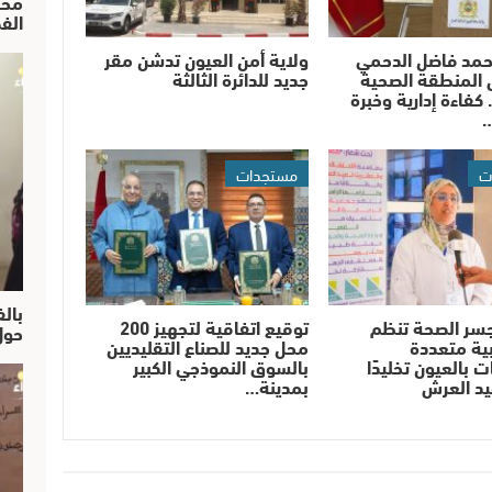
محم
الف
حمد فاضل الدحمي
ولاية أمن العيون تدشن مقر
 المنطقة الصحية
جديد للدائرة الثالثة
 كفاءة إدارية وخبرة
…
ت
مستجدات
بالف
سر الصحة تنظم
توقيع اتفاقية لتجهيز 200
حول
ية متعددة
محل جديد للصناع التقليديين
 بالعيون تخليدًا
بالسوق النموذجي الكبير
يد العرش
بمدينة…