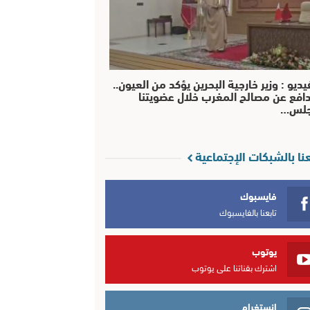
يديو : وزير خارجية البحرين يؤكد من العيون..
افع عن مصالح المغرب خلال عضويتنا
جلس…
عنا بالشبكات الإجتماعية
فايسبوك
تابعنا بالفايسبوك
يوتوب
اشترك بقناتنا على يوتوب
انستغرام