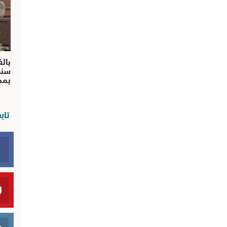
بالف
سند
بم
تاب