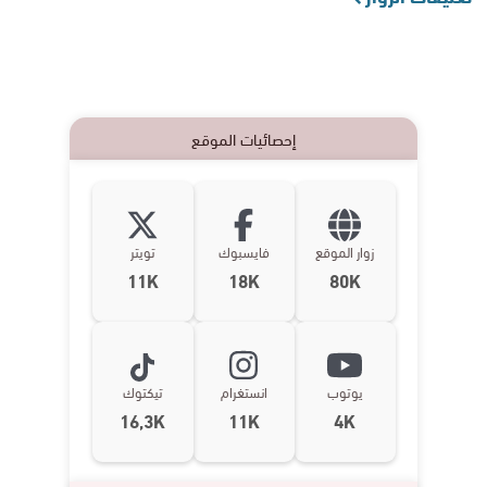
إحصائيات الموقع
زوار الموقع
فايسبوك
تويتر
11K
18K
80K
يوتوب
انستغرام
تيكتوك
16,3K
11K
4K