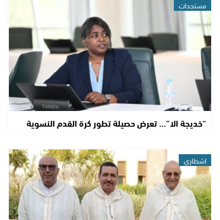
مستجدات
“خديجة الا”… تعرض حصيلة تطور كرة القدم النسوية
اشطاري