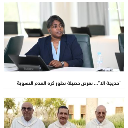
مستجدات
“خديجة الا”… تعرض حصيلة تطور كرة القدم النسوية
اشطاري