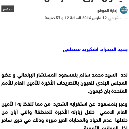
مجتمع
إدارة الموقع
نشر في
12 مارس 2016 الساعة 12 و 57 دقيقة
جديد الصحراء: اشكيريد مصطفى
ندد السيد محمد سالم بنمسعود المستشار البرلماني و عضو
المجلس البلدي للعيون بالتصريحات الأخيرة للأمين العام للأمم
المتحدة بان كيمون.
وعبر بنمسعود عن استغرابه الشديد من مما تلفظ به ا لأمين
العام الاممي خلال زيارته الأخيرة للمنطقة والتي أبان من
خلالها عدم الحياد والمحاباة الغير مبررة وذلك في خرق سافر
لكل المواثيق الأممية .